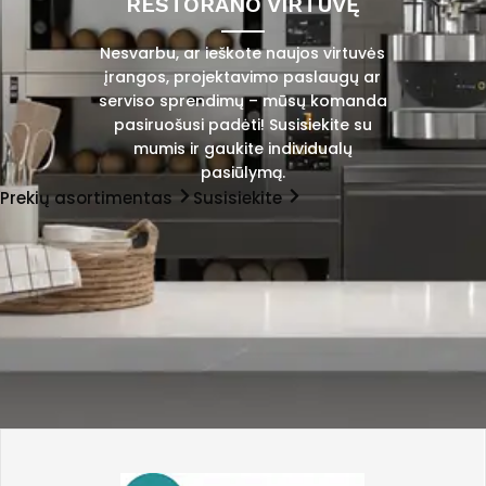
RESTORANO VIRTUVĘ
Nesvarbu, ar ieškote naujos virtuvės
įrangos, projektavimo paslaugų ar
serviso sprendimų – mūsų komanda
pasiruošusi padėti! Susisiekite su
mumis ir gaukite individualų
pasiūlymą.
Prekių asortimentas
Susisiekite