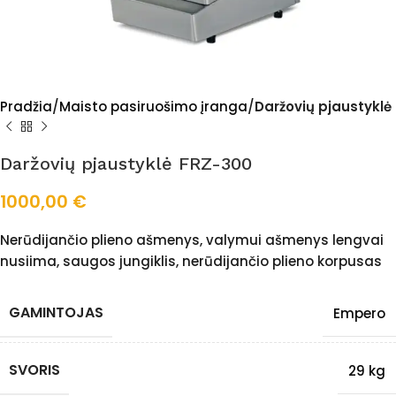
Pradžia
Maisto pasiruošimo įranga
Daržovių pjaustyklė
Daržovių pjaustyklė FRZ-300
1000,00
€
Nerūdijančio plieno ašmenys, valymui ašmenys lengvai
nusiima, saugos jungiklis, nerūdijančio plieno korpusas
GAMINTOJAS
Empero
SVORIS
29 kg