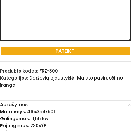
Produkto kodas:
FRZ-300
Kategorijos:
Daržovių pjaustyklė
,
Maisto pasiruošimo
įranga
Aprašymas
Matmenys:
415x354x501
Galingumas:
0,55 Kw
Pajungimas:
230V/F1