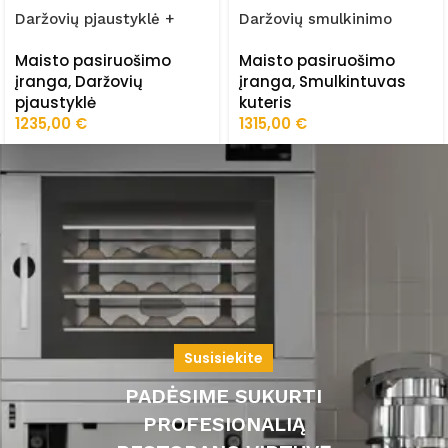
Daržovių pjaustyklė +
Daržovių smulkinimo
stovas FRZ-300/AS
mašina FRZ-SD/15
Maisto pasiruošimo
Maisto pasiruošimo
įranga
,
Daržovių
įranga
,
Smulkintuvas
pjaustyklė
kuteris
1235,00
€
1315,00
€
Susisiekite
PADĖSIME SUKURTI
PROFESIONALIĄ