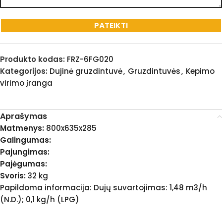
Produkto kodas:
FRZ-6FG020
Kategorijos:
Dujinė gruzdintuvė
,
Gruzdintuvės
,
Kepimo
virimo įranga
Aprašymas
Matmenys:
800x635x285
Galingumas:
Pajungimas:
Pajėgumas:
Svoris:
32 kg
Papildoma informacija: Dujų suvartojimas: 1,48 m3/h
(N.D.); 0,1 kg/h (LPG)