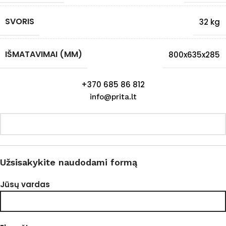
SVORIS
32 kg
IŠMATAVIMAI (MM)
800x635x285
+370 685 86 812
info@prita.lt
Užsisakykite naudodami formą
Jūsų vardas