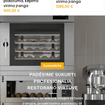
plokštuma
,
Kepimo
virimo įranga
virimo įranga
1285,00
€
900,00
€
Susisiekite
PADĖSIME SUKURTI
PROFESIONALIĄ
RESTORANO VIRTUVĘ
Nesvarbu, ar ieškote naujos virtuvės
įrangos, projektavimo paslaugų ar