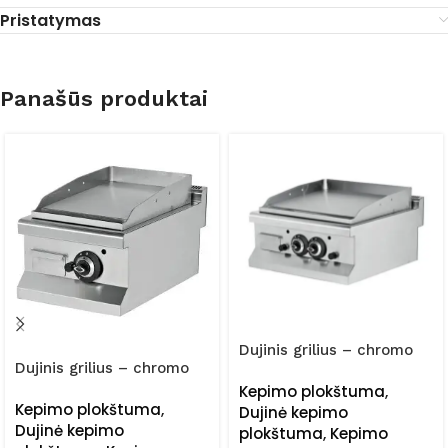
Pristatymas
Panašūs produktai
Dujinis grilius – chromo
Dujinis grilius – chromo
plokštelė 630 Serija FRZ-
plokštelė 630 Serija FRZ-
Kepimo plokštuma
,
6IG020/K
Kepimo plokštuma
,
6IG010/K
Dujinė kepimo
Dujinė kepimo
plokštuma
,
Kepimo