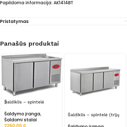
Papildoma informacija: AK1414BT
Pristatymas
Panašūs produktai
Šaldiklis – spintelė
(dviejų durų) FRZ-
Šaldymo įranga
,
150/70/02/STA
Šaldiklis – spintelė (trijų
Šaldomi stalai
durų) FRZ-
2260,00
€
Šaldymo įranga
,
200/70/02/STA