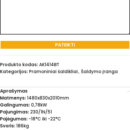
Produkto kodas:
AK1414BT
Kategorijos:
Pramoniniai šaldikliai
,
Šaldymo įranga
Aprašymas
Matmenys:
1480x830x2010mm
Galingumas:
0,78kW
Pajungimas:
230/1N/51
Pajėgumas:
-18°C iki -22°C
Svoris:
186kg