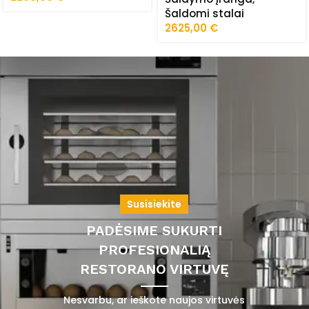
Šaldomi stalai
2625,00
€
Susisiekite
PADĖSIME SUKURTI
PROFESIONALIĄ
RESTORANO VIRTUVĘ
Nesvarbu, ar ieškote naujos virtuvės