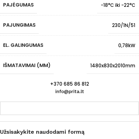
PAJĖGUMAS
-18°C iki -22°C
PAJUNGIMAS
230/1N/51
EL. GALINGUMAS
0,78kW
IŠMATAVIMAI (MM)
1480x830x2010mm
+370 685 86 812
info@prita.lt
Užsisakykite naudodami formą