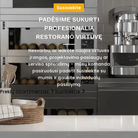
Susisiekite
PADĖSIME SUKURTI
PROFESIONALIĄ
RESTORANO VIRTUVĘ
Nesvarbu, ar ieškote naujos virtuvės
įrangos, projektavimo paslaugų ar
serviso sprendimų – mūsų komanda
pasiruošusi padėti! Susisiekite su
mumis ir gaukite individualų
pasiūlymą.
Prekių asortimentas
Susisiekite