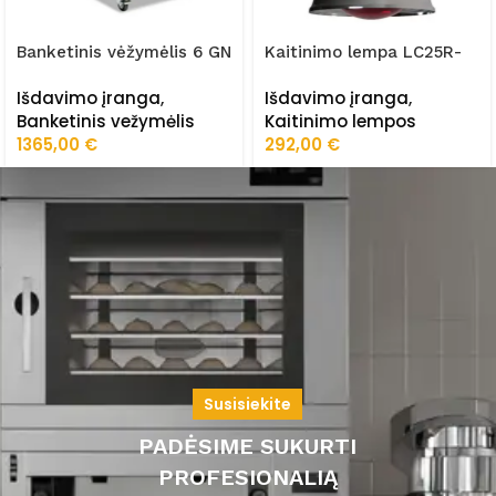
Banketinis vėžymėlis 6 GN
Kaitinimo lempa LC25R-
2/1 FRZ-BQ3
LC25W
Išdavimo įranga
,
Išdavimo įranga
,
Banketinis vežymėlis
Kaitinimo lempos
1365,00
€
292,00
€
Susisiekite
PADĖSIME SUKURTI
PROFESIONALIĄ