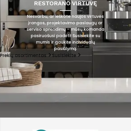
RESTORANO VIRTUVĘ
Nesvarbu, ar ieškote naujos virtuvės
įrangos, projektavimo paslaugų ar
serviso sprendimų – mūsų komanda
pasiruošusi padėti! Susisiekite su
mumis ir gaukite individualų
pasiūlymą.
Prekių asortimentas
Susisiekite