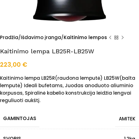
Pradžia
Išdavimo įranga
Kaitinimo lempos
Kaitinimo lempa LB25R-LB25W
223,00
€
Kaitinimo lempa LB25R(raudona lemputė) LB25W(balta
lemputė) Ideali bufetams, Juodas anoduoto aliuminio
korpusas, Spiralinė kabelio konstrukcija leidžia lengvai
reguliuoti aukštį.
GAMINTOJAS
AMITEK
SVORIS
1,2kg