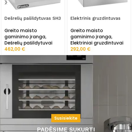
Dešrelių pašildytuvas SH3
Elektrinis gruzdintuvas
FE44
Greito maisto
Greito maisto
gaminimo įranga
,
gaminimo įranga
,
Dešrelių pašildytuvai
Elektriniai gruzdintuvai
462,00
€
292,00
€
Susisiekite
PADĖSIME SUKURTI