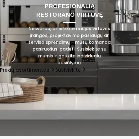
PROFESIONALIĄ
RESTORANO VIRTUVĘ
Nesvarbu, ar ieškote naujos virtuvės
įrangos, projektavimo paslaugų ar
serviso sprendimų – mūsų komanda
pasiruošusi padėti! Susisiekite su
mumis ir gaukite individualų
pasiūlymą.
Prekių asortimentas
Susisiekite