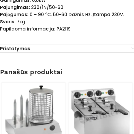
Galingumas:
0,8kW
Pajungimas:
230/1N/50-60
Pajėgumas:
0 – 90 °C. 50-60 Dažnis Hz. Įtampa 230V.
Svoris:
7kg
Papildoma informacija: PA211S
Pristatymas
Panašūs produktai