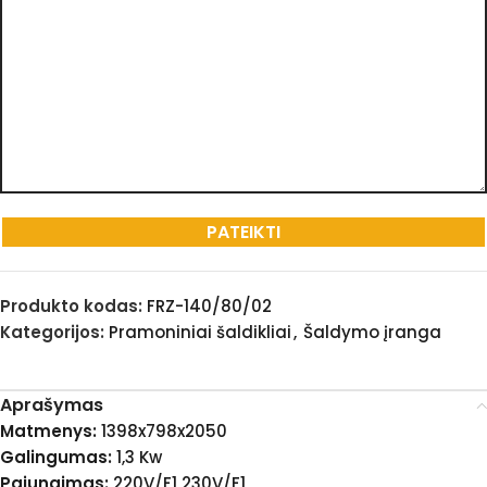
Produkto kodas:
FRZ-140/80/02
Kategorijos:
Pramoniniai šaldikliai
,
Šaldymo įranga
Aprašymas
Matmenys:
1398x798x2050
Galingumas:
1,3 Kw
Pajungimas:
220V/F1 230V/F1