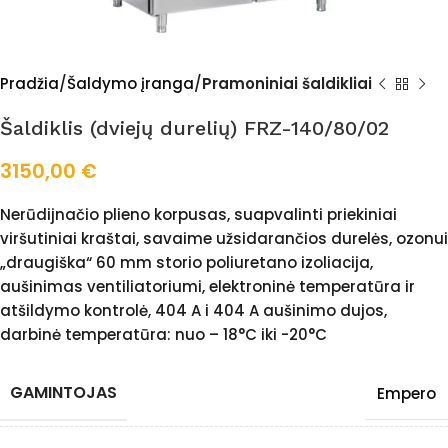
Pradžia
Šaldymo įranga
Pramoniniai šaldikliai
Šaldiklis (dviejų durelių) FRZ-140/80/02
3150,00
€
Nerūdijnačio plieno korpusas, suapvalinti priekiniai
viršutiniai kraštai, savaime užsidarančios durelės, ozonui
„draugiška“ 60 mm storio poliuretano izoliacija,
aušinimas ventiliatoriumi, elektroninė temperatūra ir
atšildymo kontrolė, 404 A i 404 A aušinimo dujos,
darbinė temperatūra: nuo – 18°C iki -20°C
GAMINTOJAS
Empero