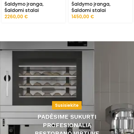
Šaldymo įranga
,
Šaldymo įranga
,
150/70/02/STA
Šaldomi stalai
Šaldomi stalai
2260,00
€
1450,00
€
Susisiekite
PADĖSIME SUKURTI
PROFESIONALIĄ
RESTORANO VIRTUVĘ