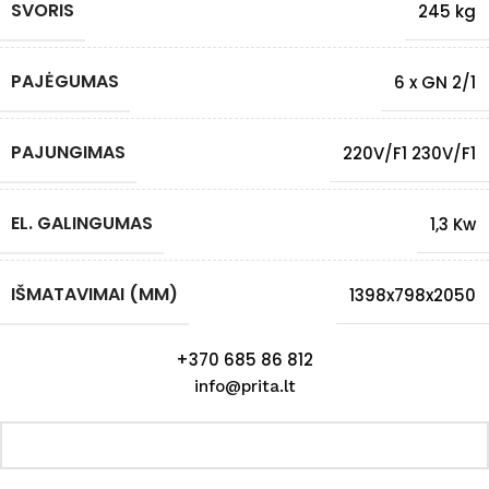
SVORIS
245 kg
PAJĖGUMAS
6 x GN 2/1
PAJUNGIMAS
220V/F1 230V/F1
EL. GALINGUMAS
1,3 Kw
IŠMATAVIMAI (MM)
1398x798x2050
+370 685 86 812
info@prita.lt