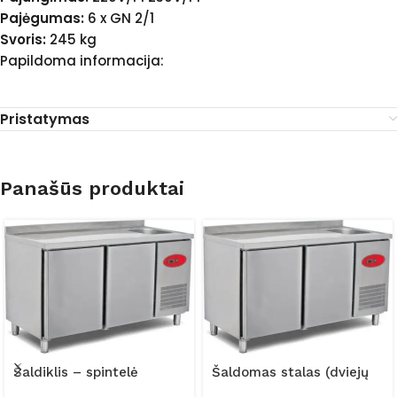
Pajėgumas:
6 x GN 2/1
Svoris:
245 kg
Papildoma informacija:
Pristatymas
Panašūs produktai
Šaldiklis – spintelė
Šaldomas stalas (dviejų
(dviejų durų) FRZ-
durų) FRZ-150/60/01