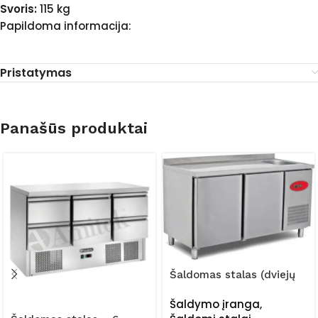
Svoris:
115 kg
Papildoma informacija:
Pristatymas
Panašūs produktai
Šaldomas stalas (dviejų
durų) FRZ-150/60/01/STA
Šaldymo įranga
,