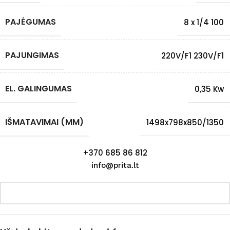
PAJĖGUMAS
8 x 1/4 100
PAJUNGIMAS
220V/F1 230V/F1
EL. GALINGUMAS
0,35 Kw
IŠMATAVIMAI (MM)
1498x798x850/1350
+370 685 86 812
info@prita.lt