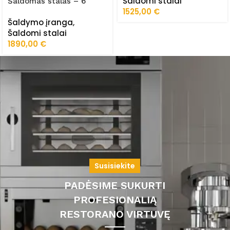
Šaldomi stalai
Šaldomas stalas – 6
1525,00
€
stalčiai AK943-6D
Šaldymo įranga
,
Šaldomi stalai
1890,00
€
Susisiekite
PADĖSIME SUKURTI
PROFESIONALIĄ
RESTORANO VIRTUVĘ