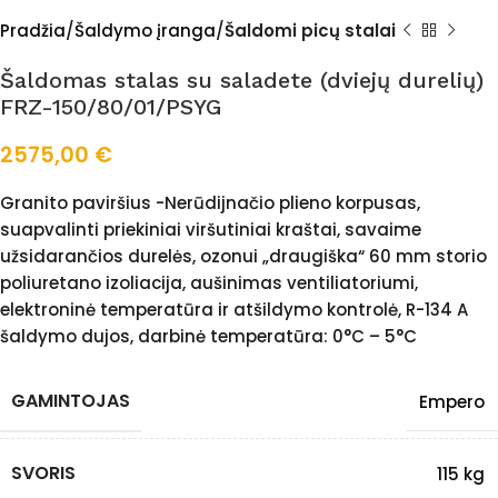
Pradžia
Šaldymo įranga
Šaldomi picų stalai
Šaldomas stalas su saladete (dviejų durelių)
FRZ-150/80/01/PSYG
2575,00
€
Granito paviršius -Nerūdijnačio plieno korpusas,
suapvalinti priekiniai viršutiniai kraštai, savaime
užsidarančios durelės, ozonui „draugiška“ 60 mm storio
poliuretano izoliacija, aušinimas ventiliatoriumi,
elektroninė temperatūra ir atšildymo kontrolė, R-134 A
šaldymo dujos, darbinė temperatūra: 0°C – 5°C
GAMINTOJAS
Empero
SVORIS
115 kg