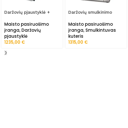
Daržovių pjaustyklė +
Daržovių smulkinimo
stovas FRZ-300/AS
mašina FRZ-SD/15
Maisto pasiruošimo
Maisto pasiruošimo
įranga
,
Daržovių
įranga
,
Smulkintuvas
pjaustyklė
kuteris
1235,00
€
1315,00
€