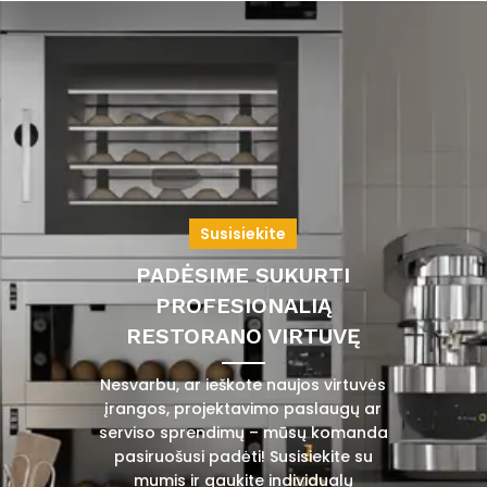
Susisiekite
PADĖSIME SUKURTI
PROFESIONALIĄ
RESTORANO VIRTUVĘ
Nesvarbu, ar ieškote naujos virtuvės
įrangos, projektavimo paslaugų ar
serviso sprendimų – mūsų komanda
pasiruošusi padėti! Susisiekite su
mumis ir gaukite individualų