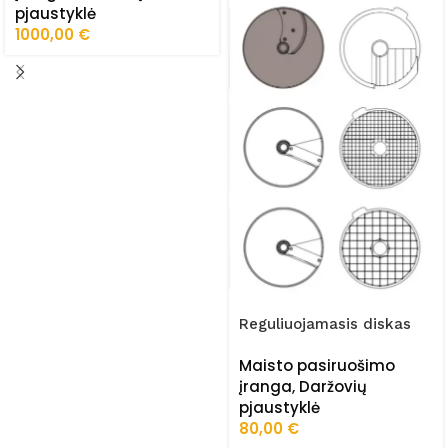
pjaustyklė
1000,00
€
Reguliuojamasis diskas
daržovių pjaustyklei FRZ-
Maisto pasiruošimo
300/F/01
įranga
,
Daržovių
pjaustyklė
80,00
€