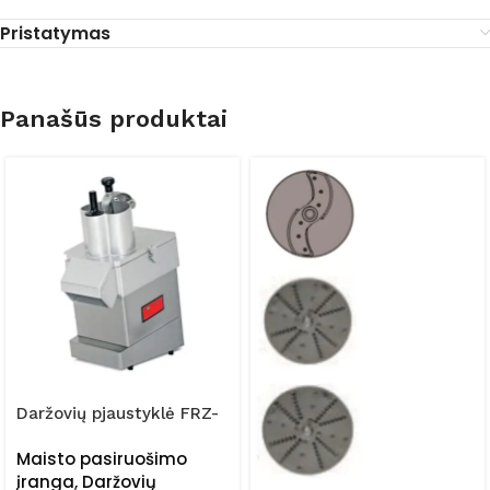
Pristatymas
Panašūs produktai
Daržovių pjaustyklė FRZ-
300
Maisto pasiruošimo
įranga
,
Daržovių