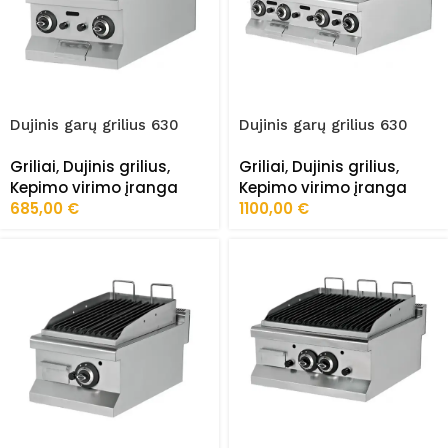
Dujinis garų grilius 630
Dujinis garų grilius 630
Serija FRZ-6LG010/S
Serija FRZ-6LG020/S
Griliai
,
Dujinis grilius
,
Griliai
,
Dujinis grilius
,
Kepimo virimo įranga
Kepimo virimo įranga
685,00
€
1100,00
€