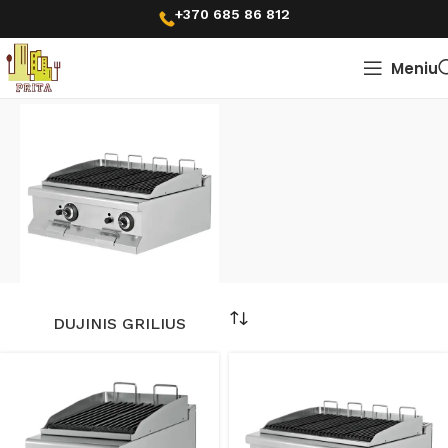
+370 685 86 812
Meniu
Pradžia
Kepimo virimo įranga
Griliai
Griliai
DUJINIS GRILIUS