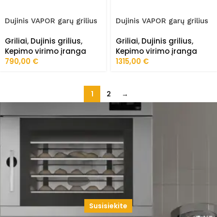
Dujinis VAPOR garų grilius
Dujinis VAPOR garų grilius
700 Serija FRZ-
700 Serija FRZ-
Griliai
,
Dujinis grilius
,
Griliai
,
Dujinis grilius
,
PLS/7LG010/S
PLS/7LG020/S
Kepimo virimo įranga
Kepimo virimo įranga
790,00
€
1315,00
€
1
2
→
Susisiekite