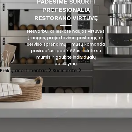
PADĖSIME SUKURTI
PROFESIONALIĄ
RESTORANO VIRTUVĘ
Nesvarbu, ar ieškote naujos virtuvės
įrangos, projektavimo paslaugų ar
serviso sprendimų – mūsų komanda
pasiruošusi padėti! Susisiekite su
mumis ir gaukite individualų
pasiūlymą.
Prekių asortimentas
Susisiekite