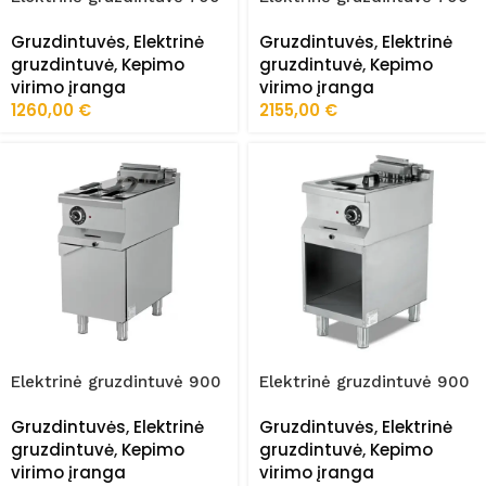
plius serija FRZ-
plius serija FRZ-
Gruzdintuvės
,
Elektrinė
Gruzdintuvės
,
Elektrinė
PLS/7FE010
PLS/7FE020
gruzdintuvė
,
Kepimo
gruzdintuvė
,
Kepimo
virimo įranga
virimo įranga
1260,00
€
2155,00
€
Elektrinė gruzdintuvė 900
Elektrinė gruzdintuvė 900
serija FRZ-9FE010
serija FRZ-9FE010/K
Gruzdintuvės
,
Elektrinė
Gruzdintuvės
,
Elektrinė
gruzdintuvė
,
Kepimo
gruzdintuvė
,
Kepimo
virimo įranga
virimo įranga