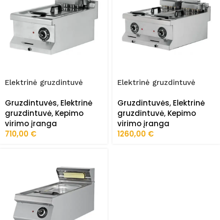
Elektrinė gruzdintuvė
Elektrinė gruzdintuvė
Snack 630 Serija FRZ-
Snack 630 Serija FRZ-
Gruzdintuvės
,
Elektrinė
Gruzdintuvės
,
Elektrinė
6FE010
6FE020
gruzdintuvė
,
Kepimo
gruzdintuvė
,
Kepimo
virimo įranga
virimo įranga
710,00
€
1260,00
€