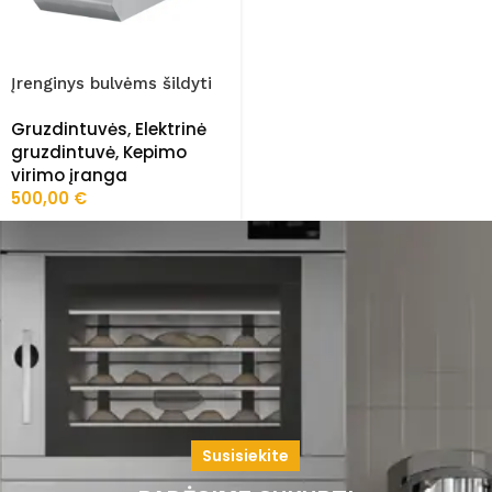
Įrenginys bulvėms šildyti
700 plius serija FRZ-
Gruzdintuvės
,
Elektrinė
PLS/7DE010
gruzdintuvė
,
Kepimo
virimo įranga
500,00
€
Susisiekite