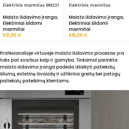
Elektrinis marmitas BM221
Elektrinis marmitas
BM221R
Maisto išdavimo įranga
,
Maisto išdavimo įranga
,
Elektriniai šildomi
Elektriniai šildomi
marmitai
marmitai
531,00
€
615,00
€
Profesionalioje virtuvėje maisto išdavimo procesas yra
toks pat svarbus kaip ir gamyba. Tinkamai parinkta
maisto išdavimo įranga padeda išlaikyti patiekalų
šilumą, estetinę išvaizdą ir užtikrina greitą bei patogų
patiekalų pateikimą klientams.