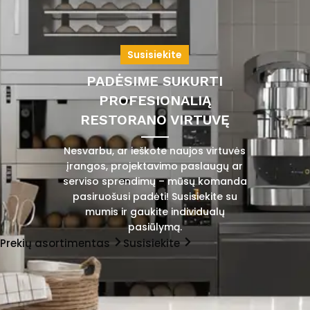
Susisiekite
PADĖSIME SUKURTI
PROFESIONALIĄ
RESTORANO VIRTUVĘ
Nesvarbu, ar ieškote naujos virtuvės
įrangos, projektavimo paslaugų ar
serviso sprendimų – mūsų komanda
pasiruošusi padėti! Susisiekite su
mumis ir gaukite individualų
pasiūlymą.
Prekių asortimentas
Susisiekite