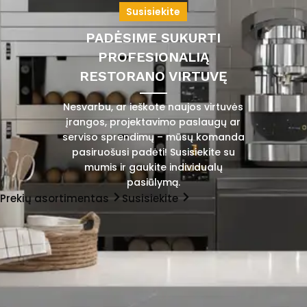
Susisiekite
PADĖSIME SUKURTI
PROFESIONALIĄ
RESTORANO VIRTUVĘ
Nesvarbu, ar ieškote naujos virtuvės
įrangos, projektavimo paslaugų ar
serviso sprendimų – mūsų komanda
pasiruošusi padėti! Susisiekite su
mumis ir gaukite individualų
pasiūlymą.
Prekių asortimentas
Susisiekite