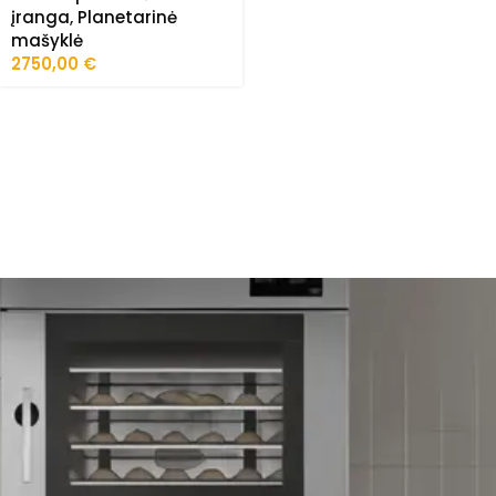
įranga
,
Planetarinė
mašyklė
2750,00
€