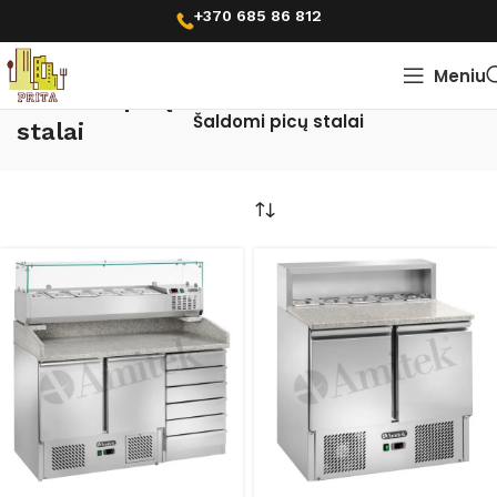
+370 685 86 812
Meniu
Pradžia
Picerijų įranga
Šaldomi picų
Šaldomi picų stalai
stalai