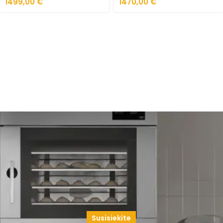
1499,00
€
1470,00
€
Susisiekite