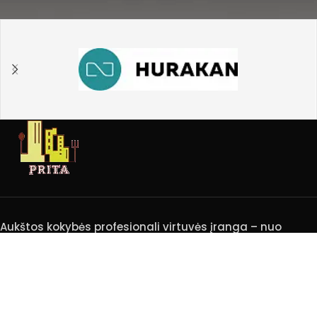
Aukštos kokybės profesionali virtuvės įranga – nuo
pradinės idėjos iki pilno įgyvendinimo.
REKVIZITAI
KATEGORIJOS