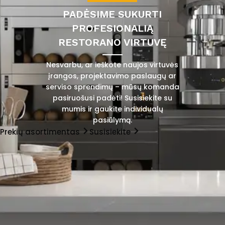
PADĖSIME SUKURTI
PROFESIONALIĄ
RESTORANO VIRTUVĘ
Nesvarbu, ar ieškote naujos virtuvės
įrangos, projektavimo paslaugų ar
serviso sprendimų – mūsų komanda
pasiruošusi padėti! Susisiekite su
mumis ir gaukite individualų
pasiūlymą.
Prekių asortimentas
Susisiekite