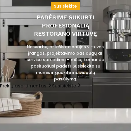
Susisiekite
PADĖSIME SUKURTI
PROFESIONALIĄ
RESTORANO VIRTUVĘ
Nesvarbu, ar ieškote naujos virtuvės
įrangos, projektavimo paslaugų ar
serviso sprendimų – mūsų komanda
pasiruošusi padėti! Susisiekite su
mumis ir gaukite individualų
pasiūlymą.
Prekių asortimentas
Susisiekite