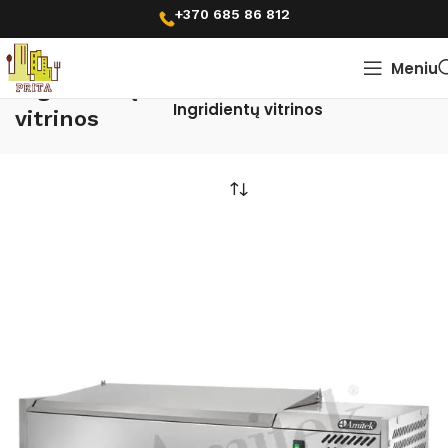
+370 685 86 812
Meniu
Pradžia
Šaldymo įranga
Ingridientų
Ingridientų vitrinos
vitrinos