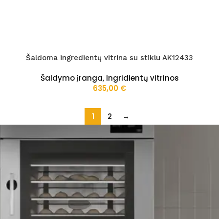
Šaldoma ingredientų vitrina su stiklu AK12433
Šaldymo įranga
,
Ingridientų vitrinos
635,00
€
1
2
→