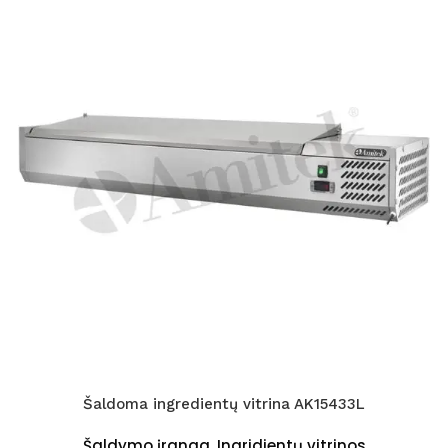
Šaldoma ingredientų vitrina AK15433L
Šaldymo įranga
,
Ingridientų vitrinos