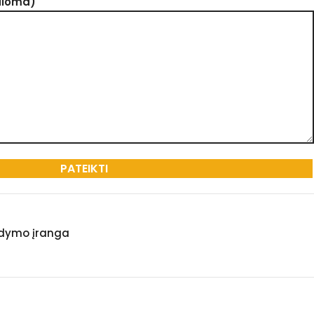
aloma)
dymo įranga