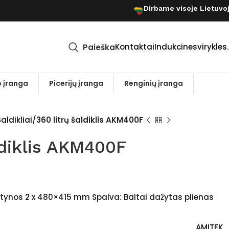
Dirbame visoje Lietuvo
Kontaktai
Indukcinesvirykles.
Paieška
 įranga
Picerijų įranga
Renginių įranga
aldikliai
360 litrų šaldiklis AKM400F
ldiklis AKM400F
ntynos 2 x 480×415 mm Spalva: Baltai dažytas plienas
AMITEK