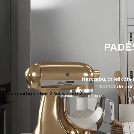
PADĖ
Nesvarbu, ar ieškote
komanda pasir
Prekių asortimentas
Susisiekite