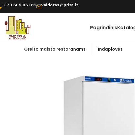
+370 685 86 812
vaidotas@prita.lt
Pagrindinis
Katalo
Greito maisto restoranams
Indaplovės