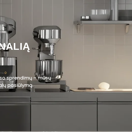
NALIĄ
viso sprendimų – mūsų
alų pasiūlymą.