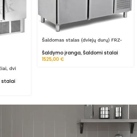
Šaldomas stalas (dviejų durų) FRZ-
150/60/01/STA
Šaldymo įranga
,
Šaldomi stalai
1525,00
€
iai, dvi
 stalai