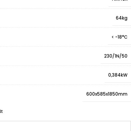
64kg
< -18°C
230/1N/50
0,384kW
600x585x1850mm
lt