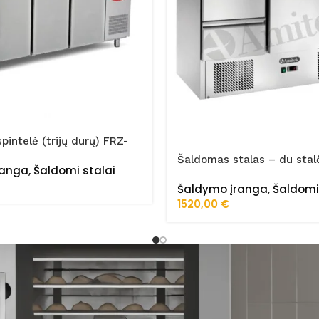
spintelė (trijų durų) FRZ-
/STA
Šaldomas stalas – du stalč
ranga
,
Šaldomi stalai
durelės AK943-2D
Šaldymo įranga
,
Šaldomi
1520,00
€