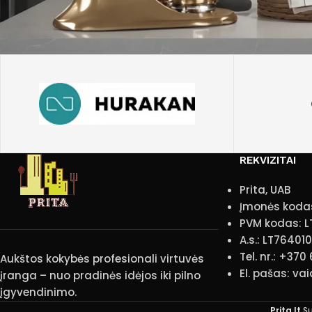
REKVIZITAI
Prita, UAB
Įmonės koda
PVM kodas: L
A.s.: LT7640
Tel. nr.: +370
Aukštos kokybės profesionali virtuvės
El. pašas: va
įranga – nuo pradinės idėjos iki pilno
įgyvendinimo.
Prita.lt
S