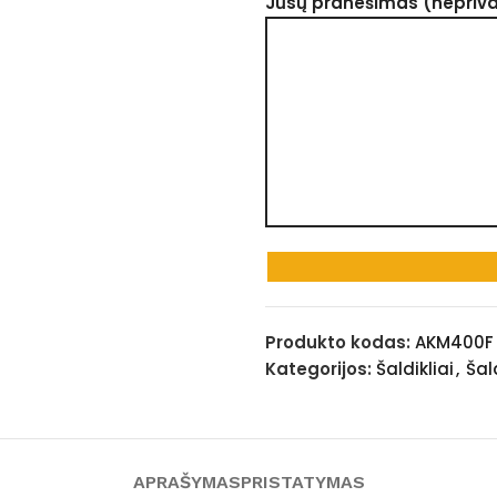
Jūsų pranešimas (nepriv
Produkto kodas:
AKM400F
Kategorijos:
Šaldikliai
,
Šal
APRAŠYMAS
PRISTATYMAS