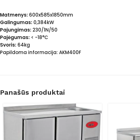
Matmenys:
600x585x1850mm
Galingumas:
0,384kW
Pajungimas:
230/1N/50
Pajėgumas:
< -18°C
Svoris:
64kg
Papildoma informacija: AKM400F
Panašūs produktai