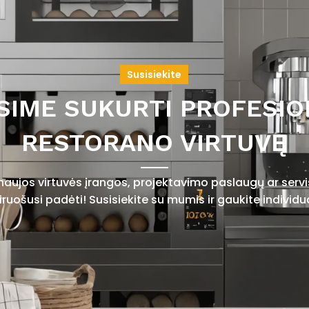
Susisiekite
SIME SUKURTI PROFESIO
RESTORANO VIRTUVĘ
 naujos virtuvės įrangos, projektavimo paslaugų ar ser
uošusi padėti! Susisiekite su mumis ir gaukite individu