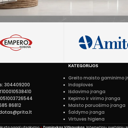
KATEGORIJOS
Greito maisto gaminimo 
s: 304409200
Indaplovės
T100010538410
Išdavimo įranga
10051003726544
Kepimo ir virimo įranga
 685 86812
Maisto paruošimo įranga
idotas@prita.lt
Šaldymo įranga
Virtuvės higiena
ukurta pagal užsakymą
-
Dominykas Vitkauskas
. Internetinių svetainių 