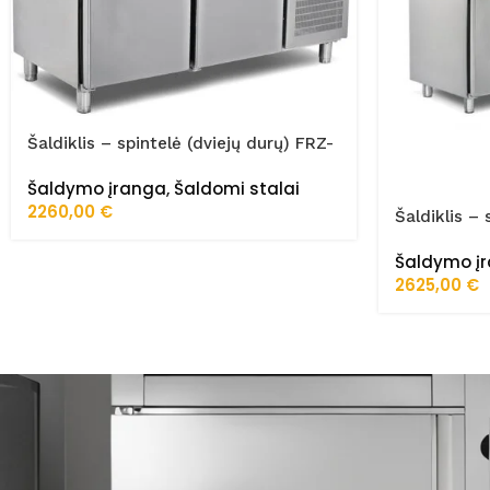
Šaldiklis – spintelė (dviejų durų) FRZ-
150/70/02/STA
Šaldymo įranga
,
Šaldomi stalai
2260,00
€
Šaldiklis – 
200/70/02
Šaldymo į
2625,00
€