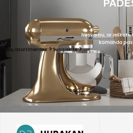
PADĖ
Nesvarbu, ar ieškote
komanda pasir
Prekių asortimentas
Susisiekite