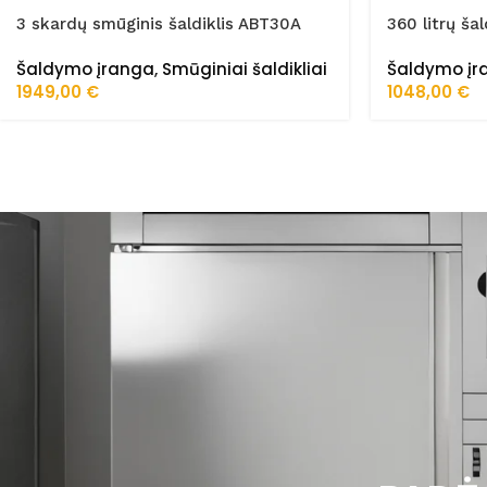
3 skardų smūginis šaldiklis ABT30A
360 litrų ša
Šaldymo įranga
,
Smūginiai šaldikliai
Šaldymo įr
1949,00
€
1048,00
€