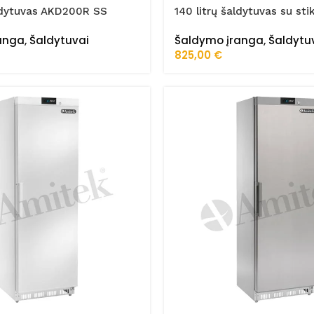
aldytuvas AKD200R SS
140 litrų šaldytuvas su sti
AKD200RG
anga
,
Šaldytuvai
Šaldymo įranga
,
Šaldytu
825,00
€