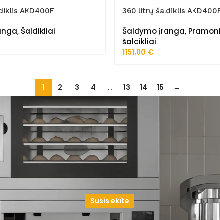
ldiklis AKD400F
360 litrų šaldiklis AKD400
anga
,
Šaldikliai
Šaldymo įranga
,
Pramoni
šaldikliai
1151,00
€
1
2
3
4
…
13
14
15
→
Susisiekite