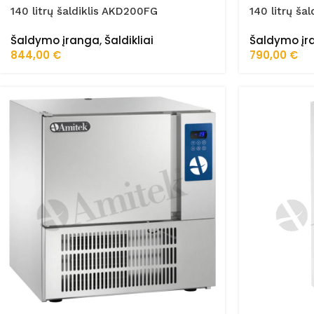
140 litrų šaldiklis AKD200FG
140 litrų š
Šaldymo įranga
,
Šaldikliai
Šaldymo įr
844,00
€
790,00
€