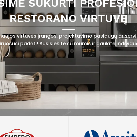
SIME SUKURTI PROFESIO
RESTORANO VIRTUVĘ
 naujos virtuvės įrangos, projektavimo paslaugų ar ser
uošusi padėti! Susisiekite su mumis ir gaukite individu