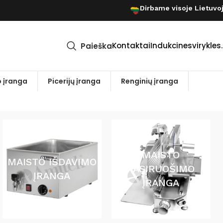
Dirbame visoje Lietuvo
Kontaktai
Indukcinesvirykles.
Paieška
 įranga
Picerijų įranga
Renginių įranga
MAISTO
MAISTO IŠDAVIMO
PASIRUOŠIMO
ĮRANGA
ĮRANGA