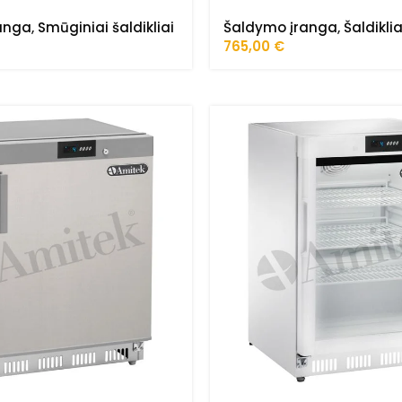
anga
,
Smūginiai šaldikliai
Šaldymo įranga
,
Šaldiklia
765,00
€