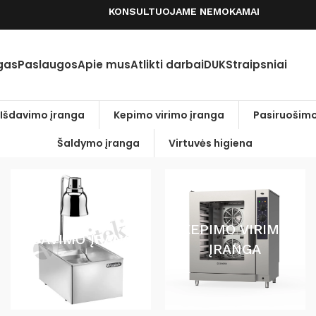
KONSULTUOJAME NEMOKAMAI
gas
Paslaugos
Apie mus
Atlikti darbai
DUK
Straipsniai
Išdavimo įranga
Kepimo virimo įranga
Pasiruošimo
Šaldymo įranga
Virtuvės higiena
/1N/50
KEPIMO VIRIMO
IŠDAVIMO ĮRANGA
ĮRANGA