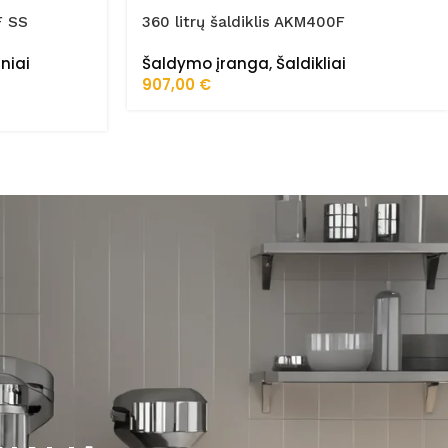
F SS
360 litrų šaldiklis AKM400F
niai
Šaldymo įranga
,
Šaldikliai
907,00
€