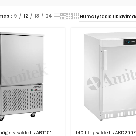
ymas
9
12
18
24
ūginis šaldiklis ABT101
140 litrų šaldiklis AKD200F