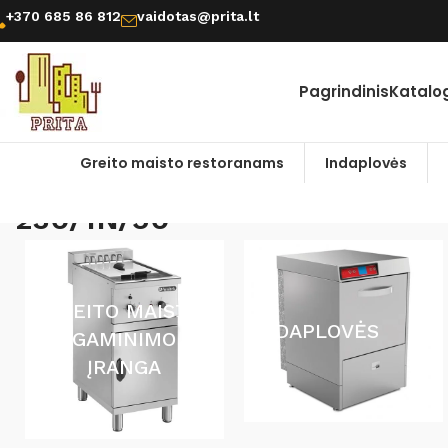
+370 685 86 812
vaidotas@prita.lt
Pagrindinis
Katalo
Greito maisto restoranams
Indaplovės
Pradžia
Produkto Pajungimas
230
230/1N/50
GREITO MAISTO
INDAPLOVĖS
GAMINIMO
ĮRANGA