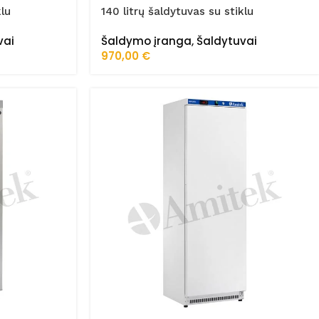
klu
140 litrų šaldytuvas su stiklu
AKD200RG SS
vai
Šaldymo įranga
,
Šaldytuvai
970,00
€