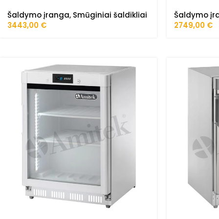
Šaldymo įranga
,
Smūginiai šaldikliai
Šaldymo įr
3443,00
€
2749,00
€