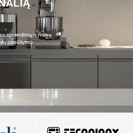
NALIĄ
viso sprendimų – mūsų
alų pasiūlymą.