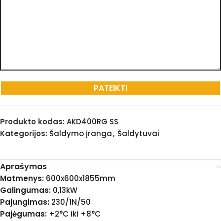
Produkto kodas:
AKD400RG SS
Kategorijos:
Šaldymo įranga
,
Šaldytuvai
Aprašymas
Matmenys:
600x600x1855mm
Galingumas:
0,13kW
Pajungimas:
230/1N/50
Pajėgumas:
+2°C iki +8°C