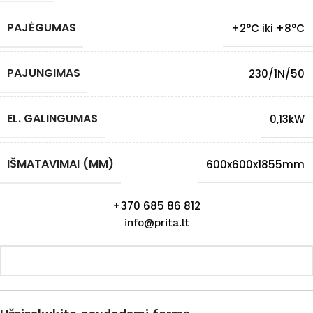
PAJĖGUMAS
+2°C iki +8°C
PAJUNGIMAS
230/1N/50
EL. GALINGUMAS
0,13kW
IŠMATAVIMAI (MM)
600x600x1855mm
+370 685 86 812
info@prita.lt