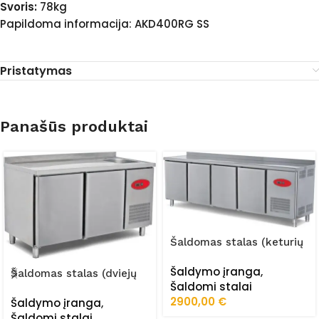
Svoris:
78kg
Papildoma informacija: AKD400RG SS
Pristatymas
Panašūs produktai
Šaldomas stalas (keturių
durų) FRZ-255/60/02/STA
Šaldymo įranga
,
Šaldomas stalas (dviejų
Šaldomi stalai
durų) FRZ-150/60/01/STA
2900,00
€
Šaldymo įranga
,
Šaldomi stalai