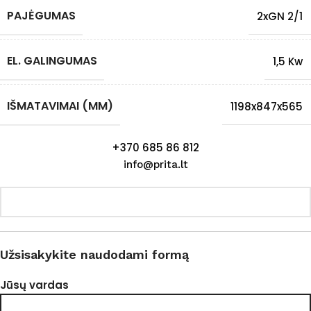
PAJĖGUMAS
2xGN 2/1
EL. GALINGUMAS
1,5 Kw
IŠMATAVIMAI (MM)
1198x847x565
+370 685 86 812
info@prita.lt
Užsisakykite naudodami formą
Jūsų vardas