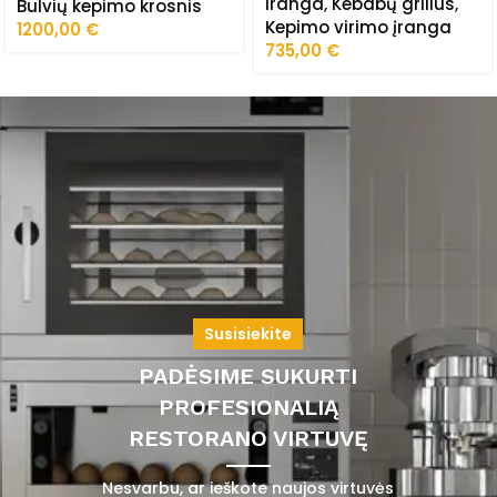
iranga
,
Kebabų grilius
,
Bulvių kepimo krosnis
Kepimo virimo įranga
1200,00
€
735,00
€
Susisiekite
PADĖSIME SUKURTI
PROFESIONALIĄ
RESTORANO VIRTUVĘ
Nesvarbu, ar ieškote naujos virtuvės