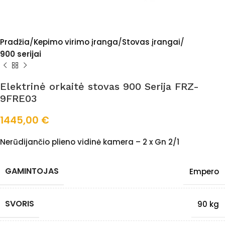
Pradžia
Kepimo virimo įranga
Stovas įrangai
900 serijai
Elektrinė orkaitė stovas 900 Serija FRZ-
9FRE03
1445,00
€
Nerūdijančio plieno vidinė kamera – 2 x Gn 2/1
GAMINTOJAS
Empero
SVORIS
90 kg