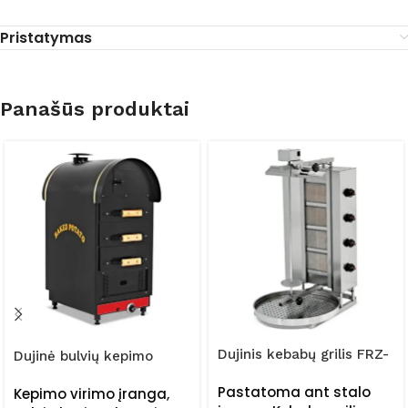
Pristatymas
Panašūs produktai
Dujinis kebabų grilis FRZ-
Dujinė bulvių kepimo
DN/221
orkaitė – dviejų stalčių
Pastatoma ant stalo
Kepimo virimo įranga
,
FRZ-KFG/030