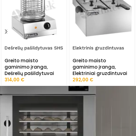
Dešrelių pašildytuvas SHS
Elektrinis gruzdintuvas
FE44
Greito maisto
Greito maisto
gaminimo įranga
,
gaminimo įranga
,
Dešrelių pašildytuvai
Elektriniai gruzdintuvai
314,00
€
292,00
€