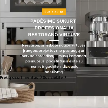
Susisiekite
PADĖSIME SUKURTI
PROFESIONALIĄ
RESTORANO VIRTUVĘ
Nesvarbu, ar ieškote naujos virtuvės
įrangos, projektavimo paslaugų ar
serviso sprendimų – mūsų komanda
pasiruošusi padėti! Susisiekite su
mumis ir gaukite individualų
pasiūlymą.
Prekių asortimentas
Susisiekite