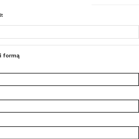
lt
i formą