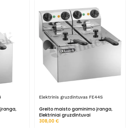
4
Elektrinis gruzdintuvas FE44S
 įranga
,
Greito maisto gaminimo įranga
,
Elektriniai gruzdintuvai
308,00
€