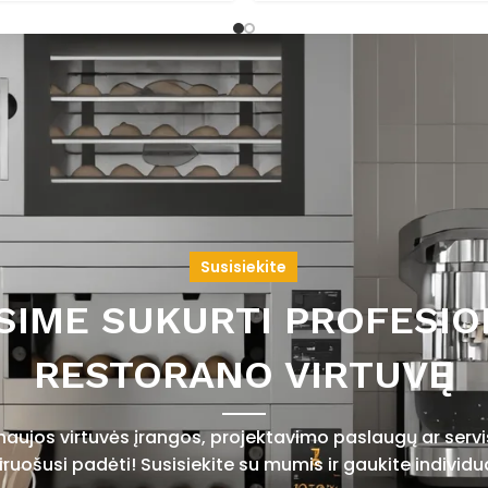
Susisiekite
SIME SUKURTI PROFESIO
RESTORANO VIRTUVĘ
 naujos virtuvės įrangos, projektavimo paslaugų ar ser
uošusi padėti! Susisiekite su mumis ir gaukite individu