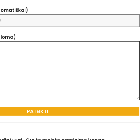
tomatiškai)
aloma)