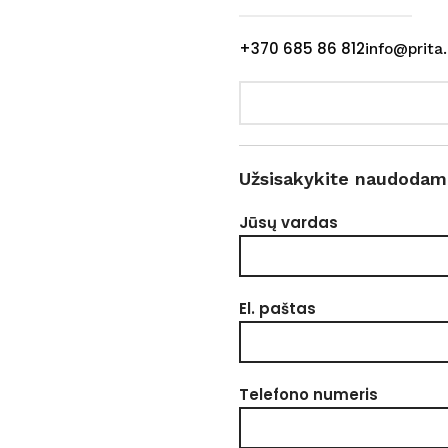
+370 685 86 812
info@prita.
Užsisakykite naudodam
Jūsų vardas
El. paštas
Telefono numeris