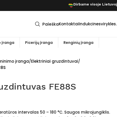
Dirbame visoje Lietuvo
Kontaktai
Indukcinesvirykles.
Paieška
 įranga
Picerijų įranga
Renginių įranga
minimo įranga
Elektriniai gruzdintuvai
88S
ruzdintuvas FE88S
atūros intervalas 50 – 180 °C. Saugos mikrojungiklis.