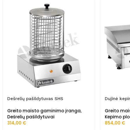
Dešrelių pašildytuvas SHS
Dujinė kep
Greito maisto gaminimo įranga
,
Greito ma
Dešrelių pašildytuvai
Kepimo pl
314,00
€
854,00
€