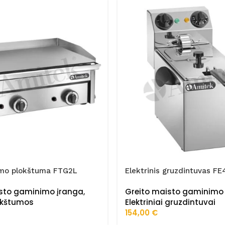
imo plokštuma FTG2L
Elektrinis gruzdintuvas FE
isto gaminimo įranga
,
Greito maisto gaminimo
okštumos
Elektriniai gruzdintuvai
154,00
€