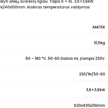
kyti aliejų švaresnį ilgiau. Talpa 6 + 6L. 3,6+3,6kW.
0x240x100mm. Atskiras temperatūros valdymas
AMITEK
10,5kg
50 – 180 °C. 50-60 Dažnis Hz. Įtampa 230V.
230/1N/50-60
3,6+3,6kW
620x430x310mm