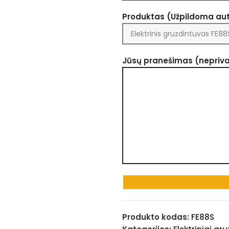
Produktas (Užpildoma au
Jūsų pranešimas (nepriv
Produkto kodas:
FE88S