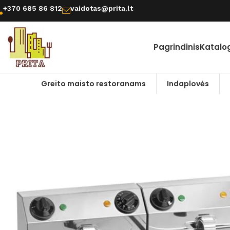
+370 685 86 812
vaidotas@prita.lt
Pagrindinis
Katalo
Greito maisto restoranams
Indaplovės