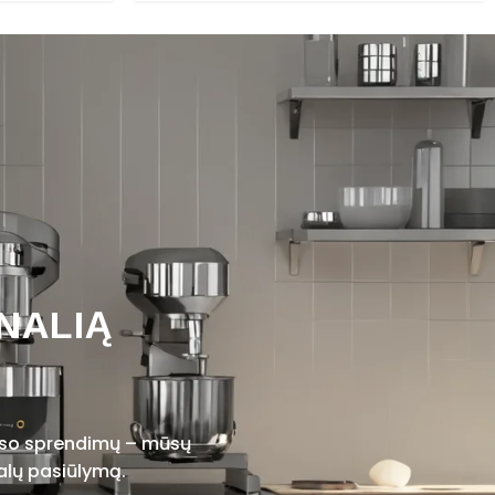
NALIĄ
viso sprendimų – mūsų
alų pasiūlymą.