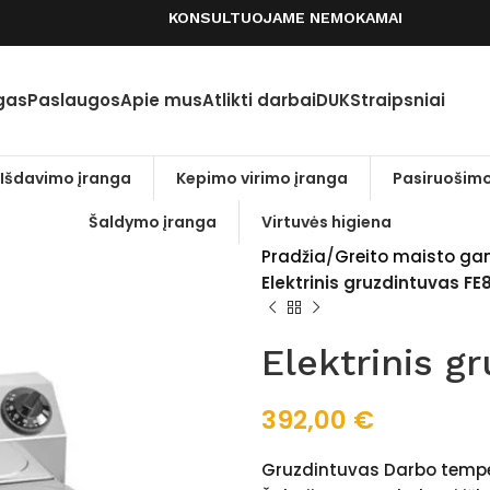
KONSULTUOJAME NEMOKAMAI
gas
Paslaugos
Apie mus
Atlikti darbai
DUK
Straipsniai
Išdavimo įranga
Kepimo virimo įranga
Pasiruošimo
Šaldymo įranga
Virtuvės higiena
Pradžia
Greito maisto ga
Elektrinis gruzdintuvas FE
Elektrinis g
392,00
€
Gruzdintuvas Darbo temper