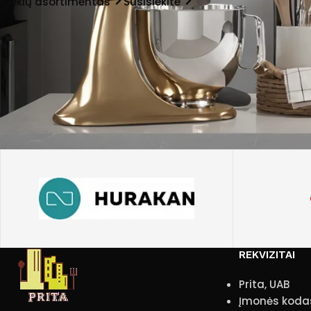
Prekių asortimentas
Susisiekite
REKVIZITAI
Prita, UAB
Įmonės koda