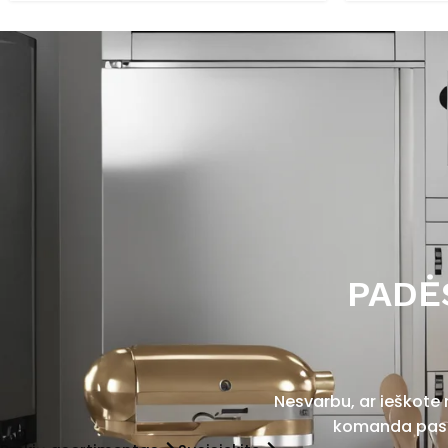
PADĖ
Nesvarbu, ar ieškote
komanda pasir