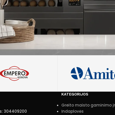
KATEGORIJOS
Greito maisto gaminimo 
s: 304409200
Indaplovės