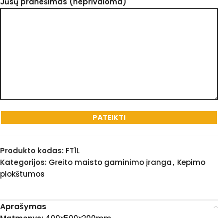
Jūsų pranešimas (neprivaloma)
Produkto kodas:
FT1L
Kategorijos:
Greito maisto gaminimo įranga
,
Kepimo
plokštumos
Aprašymas