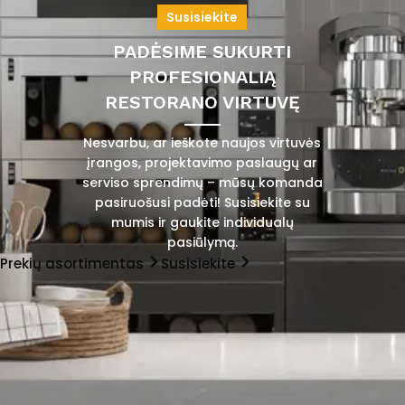
Susisiekite
PADĖSIME SUKURTI
PROFESIONALIĄ
RESTORANO VIRTUVĘ
Nesvarbu, ar ieškote naujos virtuvės
įrangos, projektavimo paslaugų ar
serviso sprendimų – mūsų komanda
pasiruošusi padėti! Susisiekite su
mumis ir gaukite individualų
pasiūlymą.
Prekių asortimentas
Susisiekite