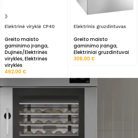
Elektrinė viryklė CP40
Elektrinis gruzdintuvas
FE44S
Greito maisto
Greito maisto
gaminimo įranga
,
gaminimo įranga
,
Dujinės/Elektrinės
Elektriniai gruzdintuvai
viryklės
,
Elektrinės
308,00
€
viryklės
462,00
€