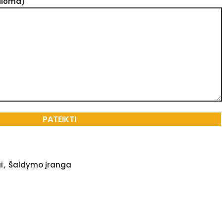
aloma)
i
,
Šaldymo įranga