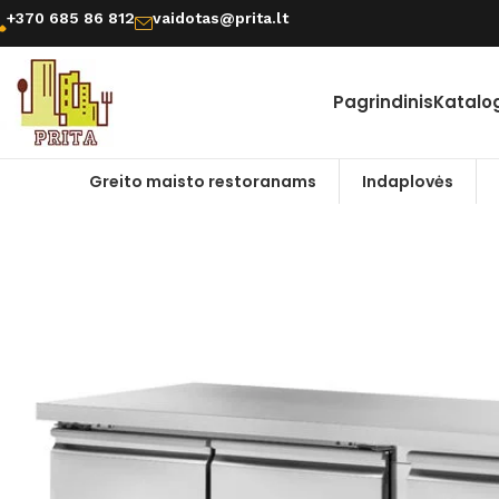
+370 685 86 812
vaidotas@prita.lt
Pagrindinis
Katalo
Greito maisto restoranams
Indaplovės