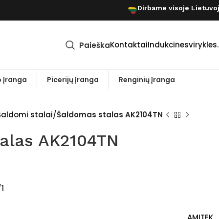
Dirbame visoje Lietuvo
Kontaktai
Indukcinesvirykles.
Paieška
 įranga
Picerijų įranga
Renginių įranga
Šaldomi stalai
Šaldomas stalas AK2104TN
alas AK2104TN
1
AMITEK