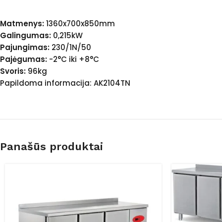
Matmenys:
1360x700x850mm
Galingumas:
0,215kW
Pajungimas:
230/1N/50
Pajėgumas:
-2°C iki +8°C
Svoris:
96kg
Papildoma informacija: AK2104TN
Panašūs produktai