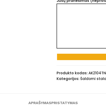
Jūsų pranešimas (nepriv
Produkto kodas:
AK2104TN
Kategorijos:
Šaldomi stala
APRAŠYMAS
PRISTATYMAS