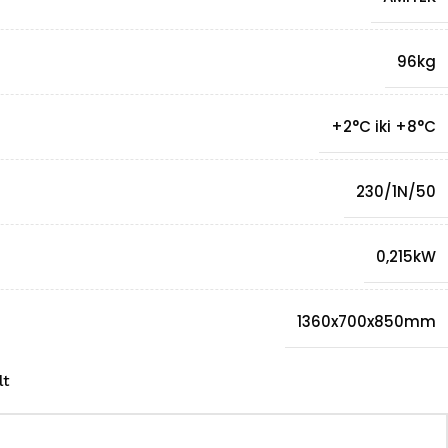
96kg
+2°C iki +8°C
230/1N/50
0,215kW
1360x700x850mm
lt