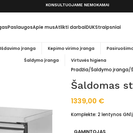
KONSULTUOJAME NEMOKAMAI
gas
Paslaugos
Apie mus
Atlikti darbai
DUK
Straipsniai
Išdavimo įranga
Kepimo virimo įranga
Pasiruošimo
Šaldymo įranga
Virtuvės higiena
Pradžia
Šaldymo įranga
Šaldomas st
1339,00
€
Komplekte: 2 lentynos GN1/
GAMINTOJAS