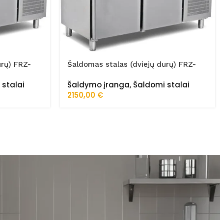
urų) FRZ-
Šaldomas stalas (dviejų durų) FRZ-
150/60/02/STA
 stalai
Šaldymo įranga
,
Šaldomi stalai
2150,00
€