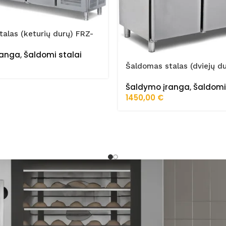
alas (keturių durų) FRZ-
STA
ranga
,
Šaldomi stalai
Šaldomas stalas (dviejų d
150/60/01
Šaldymo įranga
,
Šaldomi
1450,00
€