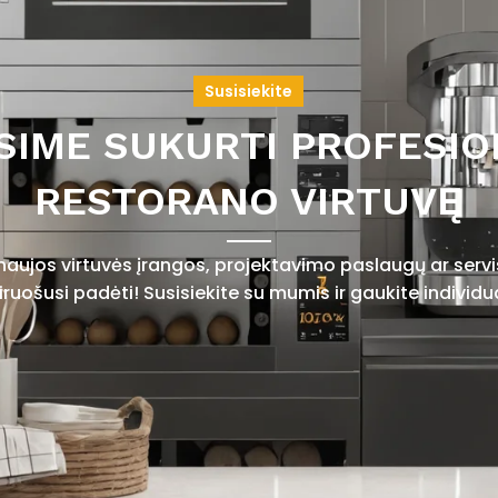
Susisiekite
SIME SUKURTI PROFESIO
RESTORANO VIRTUVĘ
 naujos virtuvės įrangos, projektavimo paslaugų ar ser
uošusi padėti! Susisiekite su mumis ir gaukite individu