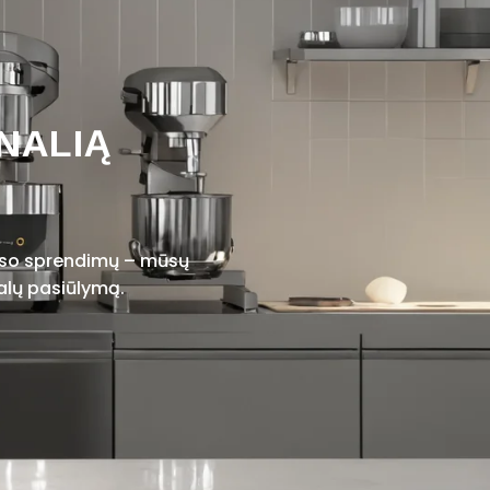
NALIĄ
viso sprendimų – mūsų
alų pasiūlymą.