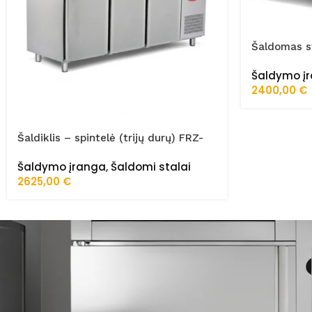
Šaldomas st
255/70/01/
Šaldymo į
2400,00
€
Šaldiklis – spintelė (trijų durų) FRZ-
200/70/02/STA
Šaldymo įranga
,
Šaldomi stalai
2625,00
€