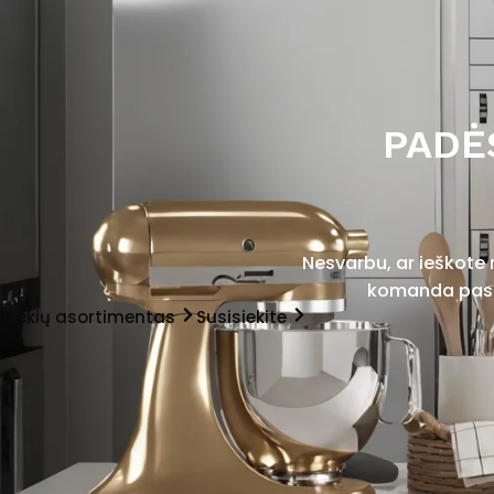
PADĖ
Nesvarbu, ar ieškote
komanda pasir
Prekių asortimentas
Susisiekite