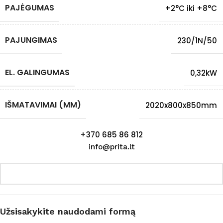
PAJĖGUMAS
+2°C iki +8°C
PAJUNGIMAS
230/1N/50
EL. GALINGUMAS
0,32kW
IŠMATAVIMAI (MM)
2020x800x850mm
+370 685 86 812
info@prita.lt
Užsisakykite naudodami formą