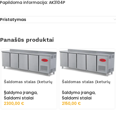
Papildoma informacija: AK3104P
Pristatymas
Panašūs produktai
Šaldomas stalas (keturių
Šaldomas stalas (keturių
durų) FRZ-255/60/01/STA
durų) FRZ-225/60/01
Šaldymo įranga
,
Šaldymo įranga
,
Šaldomi stalai
Šaldomi stalai
2300,00
€
2150,00
€