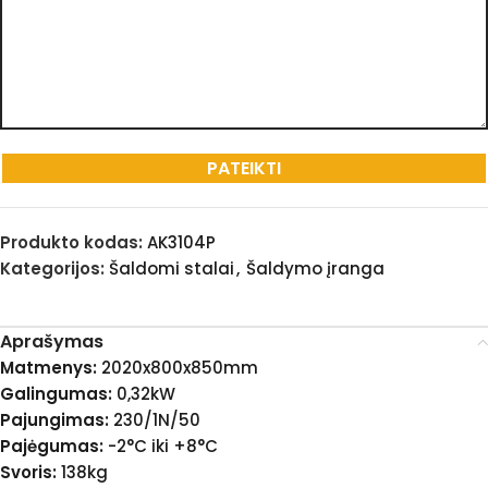
Produkto kodas:
AK3104P
Kategorijos:
Šaldomi stalai
,
Šaldymo įranga
Aprašymas
Matmenys:
2020x800x850mm
Galingumas:
0,32kW
Pajungimas:
230/1N/50
Pajėgumas:
-2°C iki +8°C
Svoris:
138kg