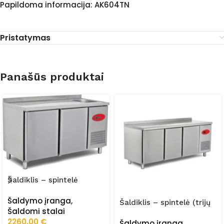
Papildoma informacija: AK604TN
Pristatymas
Panašūs produktai
Šaldiklis – spintelė
(dviejų durų) FRZ-
Šaldymo įranga
,
150/70/02/STA
Šaldiklis – spintelė (trijų
Šaldomi stalai
durų) FRZ-
2260,00
€
Šaldymo įranga
,
200/70/02/STA