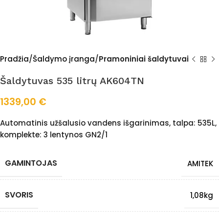
Pradžia
Šaldymo įranga
Pramoniniai šaldytuvai
Šaldytuvas 535 litrų AK604TN
1339,00
€
Automatinis užšalusio vandens išgarinimas, talpa: 535L,
komplekte: 3 lentynos GN2/1
GAMINTOJAS
AMITEK
SVORIS
1,08kg