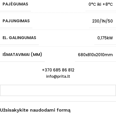
PAJĖGUMAS
0°C iki +8°C
PAJUNGIMAS
230/1N/50
EL. GALINGUMAS
0,175kW
IŠMATAVIMAI (MM)
680x810x2010mm
+370 685 86 812
info@prita.lt
Užsisakykite naudodami formą