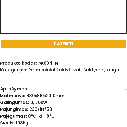
Produkto kodas:
AK604TN
Kategorijos:
Pramoniniai šaldytuvai
,
Šaldymo įranga
Aprašymas
Matmenys:
680x810x2010mm
Galingumas:
0,175kW
Pajungimas:
230/1N/50
Pajėgumas:
0°C iki +8°C
Svoris:
108kg