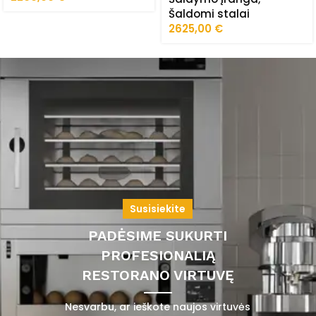
Šaldomi stalai
2625,00
€
Susisiekite
PADĖSIME SUKURTI
PROFESIONALIĄ
RESTORANO VIRTUVĘ
Nesvarbu, ar ieškote naujos virtuvės