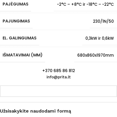
PAJĖGUMAS
-2°C – +8°C ir -18°C – -22°C
PAJUNGIMAS
230/1N/50
EL. GALINGUMAS
0,3kW ir 0,6kW
IŠMATAVIMAI (MM)
680x860x1970mm
+370 685 86 812
info@prita.lt
Užsisakykite naudodami formą