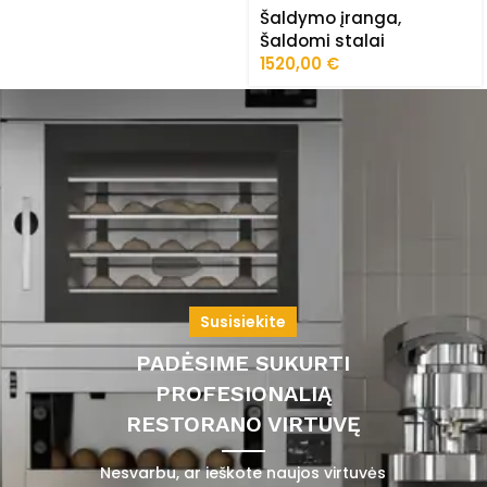
Šaldymo įranga
,
AK943-2D
Šaldomi stalai
1520,00
€
Susisiekite
PADĖSIME SUKURTI
PROFESIONALIĄ
RESTORANO VIRTUVĘ
Nesvarbu, ar ieškote naujos virtuvės