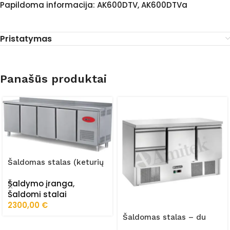
Papildoma informacija: AK600DTV, AK600DTVa
Pristatymas
Panašūs produktai
Šaldomas stalas (keturių
durų) FRZ-255/60/01/STA
Šaldymo įranga
,
Šaldomi stalai
2300,00
€
Šaldomas stalas – du
stalčiai, dvi durelės