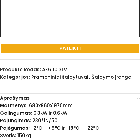
Produkto kodas:
AK600DTV
Kategorijos:
Pramoniniai šaldytuvai
,
Šaldymo įranga
Aprašymas
Matmenys:
680x860x1970mm
Galingumas:
0,3kW ir 0,6kW
Pajungimas:
230/1N/50
Pajėgumas:
-2°C – +8°C ir -18°C – -22°C
Svoris:
150kg