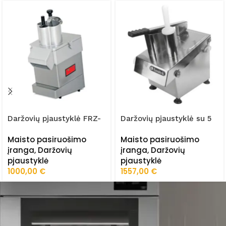
Daržovių pjaustyklė FRZ-
Daržovių pjaustyklė su 5
300
diskais TA60K
Maisto pasiruošimo
Maisto pasiruošimo
įranga
,
Daržovių
įranga
,
Daržovių
pjaustyklė
pjaustyklė
1000,00
€
1557,00
€