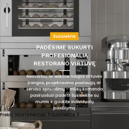
Susisiekite
PADĖSIME SUKURTI
PROFESIONALIĄ
RESTORANO VIRTUVĘ
Nesvarbu, ar ieškote naujos virtuvės
įrangos, projektavimo paslaugų ar
serviso sprendimų – mūsų komanda
pasiruošusi padėti! Susisiekite su
mumis ir gaukite individualų
pasiūlymą.
Prekių asortimentas
Susisiekite