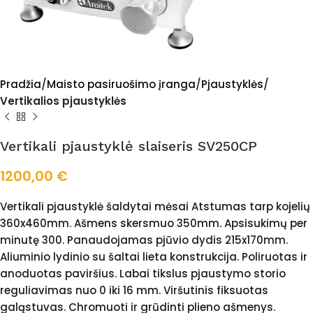
Pradžia
Maisto pasiruošimo įranga
Pjaustyklės
Vertikalios pjaustyklės
Vertikali pjaustyklė slaiseris SV250CP
1200,00
€
Vertikali pjaustyklė šaldytai mėsai Atstumas tarp kojelių
360x460mm. Ašmens skersmuo 350mm. Apsisukimų per
minutę 300. Panaudojamas pjūvio dydis 215x170mm.
Aliuminio lydinio su šaltai lieta konstrukcija. Poliruotas ir
anoduotas paviršius. Labai tikslus pjaustymo storio
reguliavimas nuo 0 iki 16 mm. Viršutinis fiksuotas
galąstuvas. Chromuoti ir grūdinti plieno ašmenys.