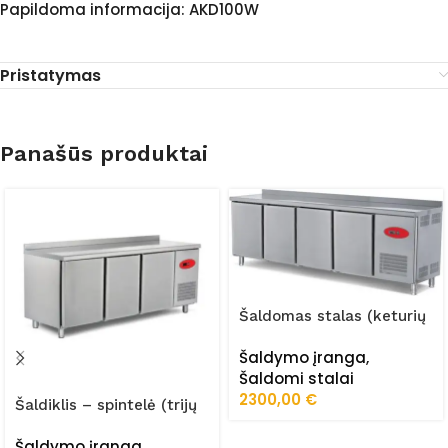
Papildoma informacija: AKD100W
Pristatymas
Panašūs produktai
Šaldomas stalas (keturių
durų) FRZ-255/60/01/STA
Šaldymo įranga
,
Šaldomi stalai
2300,00
€
Šaldiklis – spintelė (trijų
durų) FRZ-
Šaldymo įranga
,
200/70/02/STA