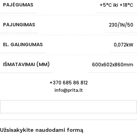
PAJĖGUMAS
+5°C iki +18°C
PAJUNGIMAS
230/1N/50
EL. GALINGUMAS
0,072kW
IŠMATAVIMAI (MM)
600x602x860mm
+370 685 86 812
info@prita.lt
Užsisakykite naudodami formą