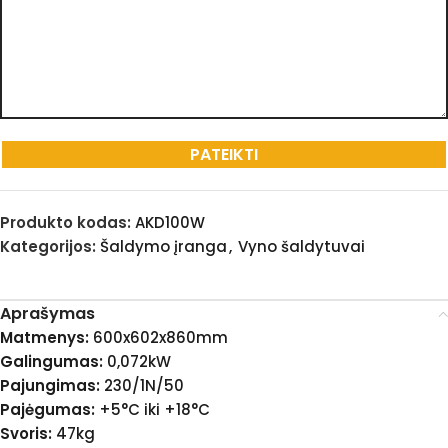
Produkto kodas:
AKD100W
Kategorijos:
Šaldymo įranga
,
Vyno šaldytuvai
Aprašymas
Matmenys:
600x602x860mm
Galingumas:
0,072kW
Pajungimas:
230/1N/50
Pajėgumas:
+5°C iki +18°C
Svoris:
47kg