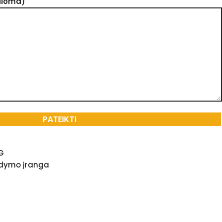
aloma)
G
dymo įranga