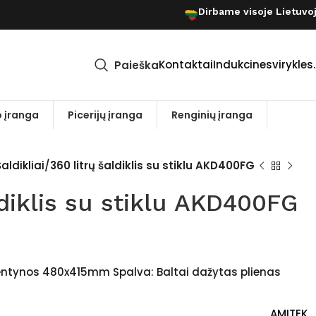
Dirbame visoje Lietuvo
Kontaktai
Indukcinesvirykles.
Paieška
 įranga
Picerijų įranga
Renginių įranga
aldikliai
360 litrų šaldiklis su stiklu AKD400FG
ldiklis su stiklu AKD400FG
lentynos 480x415mm Spalva: Baltai dažytas plienas
AMITEK