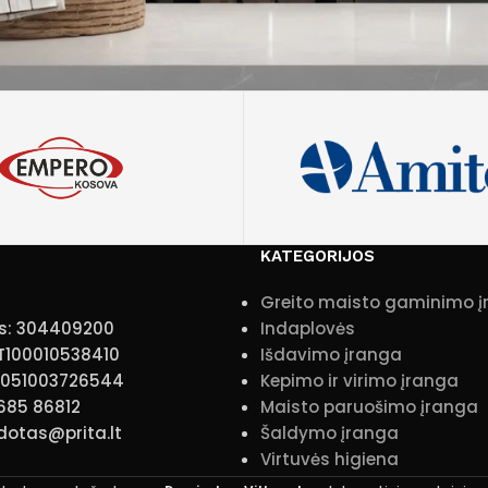
KATEGORIJOS
Greito maisto gaminimo 
s: 304409200
Indaplovės
T100010538410
Išdavimo įranga
10051003726544
Kepimo ir virimo įranga
 685 86812
Maisto paruošimo įranga
idotas@prita.lt
Šaldymo įranga
Virtuvės higiena