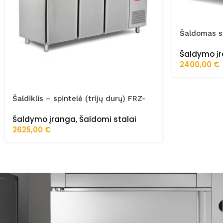
Šaldomas st
255/70/01/
Šaldymo į
2400,00
€
Šaldiklis – spintelė (trijų durų) FRZ-
200/70/02/STA
Šaldymo įranga
,
Šaldomi stalai
2625,00
€