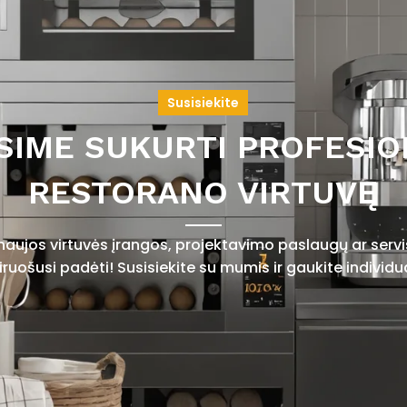
Susisiekite
SIME SUKURTI PROFESIO
RESTORANO VIRTUVĘ
 naujos virtuvės įrangos, projektavimo paslaugų ar ser
uošusi padėti! Susisiekite su mumis ir gaukite individu