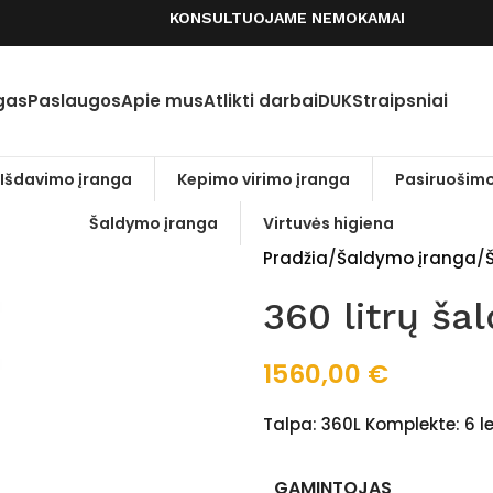
KONSULTUOJAME NEMOKAMAI
gas
Paslaugos
Apie mus
Atlikti darbai
DUK
Straipsniai
Išdavimo įranga
Kepimo virimo įranga
Pasiruošimo
Šaldymo įranga
Virtuvės higiena
Pradžia
Šaldymo įranga
Š
360 litrų ša
1560,00
€
Talpa: 360L Komplekte: 6 
GAMINTOJAS