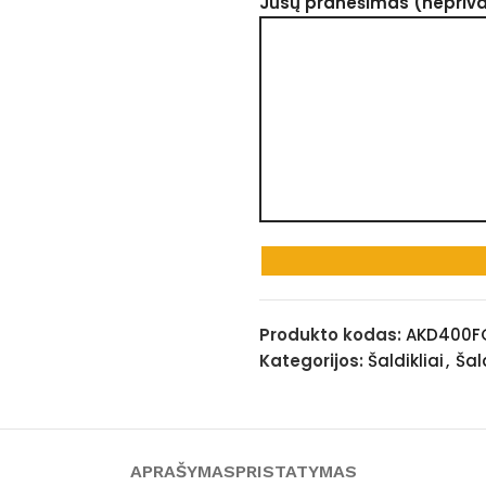
Jūsų pranešimas (nepriv
Produkto kodas:
AKD400F
Kategorijos:
Šaldikliai
,
Šal
APRAŠYMAS
PRISTATYMAS