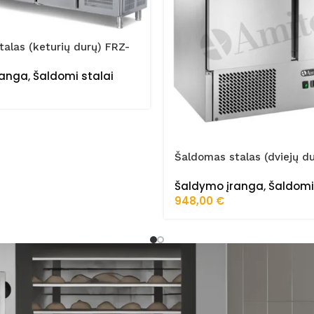
alas (keturių durų) FRZ-
STA
ranga
,
Šaldomi stalai
Šaldomas stalas (dviejų d
Šaldymo įranga
,
Šaldomi
948,00
€