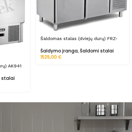
Šaldomas stalas (dviejų durų) FRZ-
150/70/01
Šaldymo įranga
,
Šaldomi stalai
1525,00
€
urų) AK941
 stalai