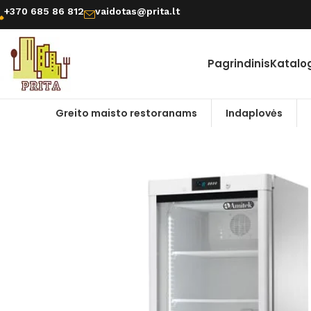
+370 685 86 812
vaidotas@prita.lt
Pagrindinis
Katalo
Greito maisto restoranams
Indaplovės