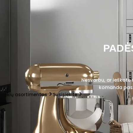
PADĖ
Nesvarbu, ar ieškote
komanda pasir
Prekių asortimentas
Susisiekite