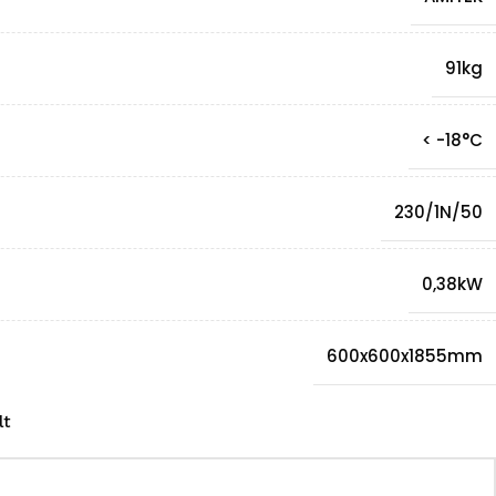
91kg
< -18°C
230/1N/50
0,38kW
600x600x1855mm
lt