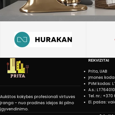
REKVIZITAI
Prita, UAB
Įmonės koda
PVM kodas: L
A.s.: LT7640
Tel. nr.: +370
Aukštos kokybės profesionali virtuvės
El. pašas: va
įranga – nuo pradinės idėjos iki pilno
įgyvendinimo.