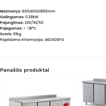
Matmenys:
600x600x1855mm
Galingumas:
0,38kW
Pajungimas:
230/1N/50
Pajėgumas:
< -18°C
Svoris:
91kg
Papildoma informacija: AKD400FG
Panašūs produktai