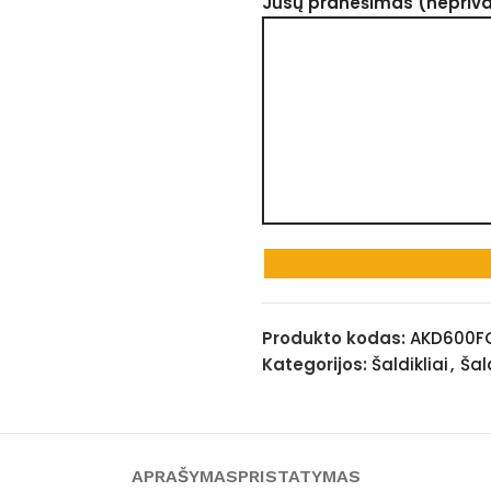
Jūsų pranešimas (nepriv
Produkto kodas:
AKD600F
Kategorijos:
Šaldikliai
,
Šal
APRAŠYMAS
PRISTATYMAS