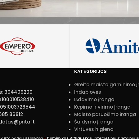
KATEGORIJOS
Greito maisto gaminimo 
s: 304409200
Indaplovės
T100010538410
Išdavimo įranga
10051003726544
Kepimo ir virimo įranga
 685 86812
Maisto paruošimo įranga
idotas@prita.lt
Šaldymo įranga
Virtuvės higiena
ukurta pagal užsakymą
-
Dominykas Vitkauskas
. Internetinių svetainių 