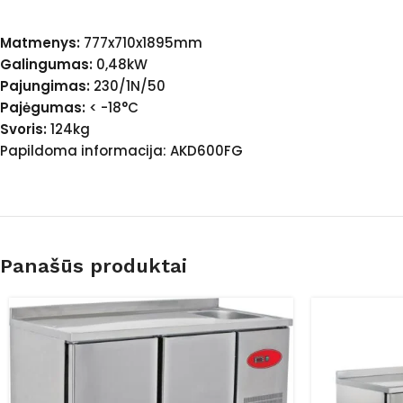
Matmenys:
777x710x1895mm
Galingumas:
0,48kW
Pajungimas:
230/1N/50
Pajėgumas:
< -18°C
Svoris:
124kg
Papildoma informacija: AKD600FG
Panašūs produktai