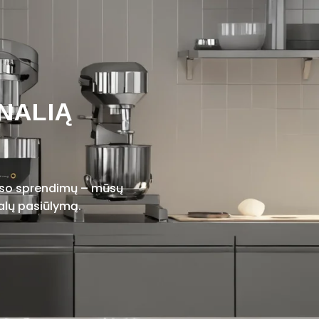
NALIĄ
viso sprendimų – mūsų
alų pasiūlymą.