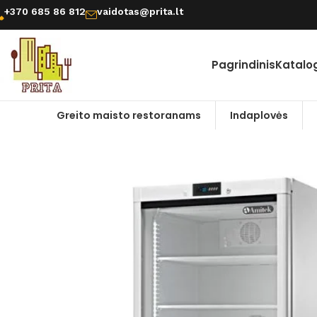
+370 685 86 812
vaidotas@prita.lt
Pagrindinis
Katalo
Greito maisto restoranams
Indaplovės