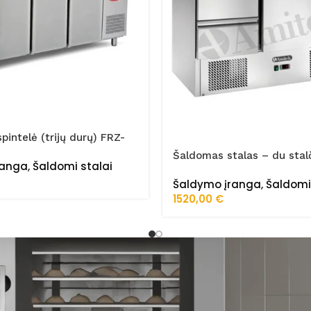
spintelė (trijų durų) FRZ-
/STA
Šaldomas stalas – du stalč
ranga
,
Šaldomi stalai
durelės AK943-2D
Šaldymo įranga
,
Šaldomi
1520,00
€