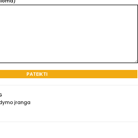
aloma)
G
dymo įranga