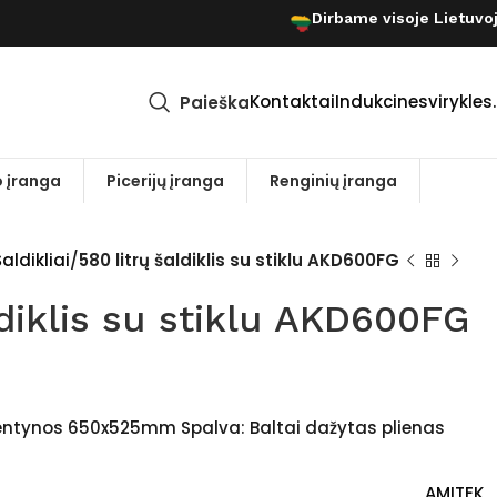
Dirbame visoje Lietuvo
Kontaktai
Indukcinesvirykles.
Paieška
 įranga
Picerijų įranga
Renginių įranga
aldikliai
580 litrų šaldiklis su stiklu AKD600FG
ldiklis su stiklu AKD600FG
lentynos 650x525mm Spalva: Baltai dažytas plienas
AMITEK