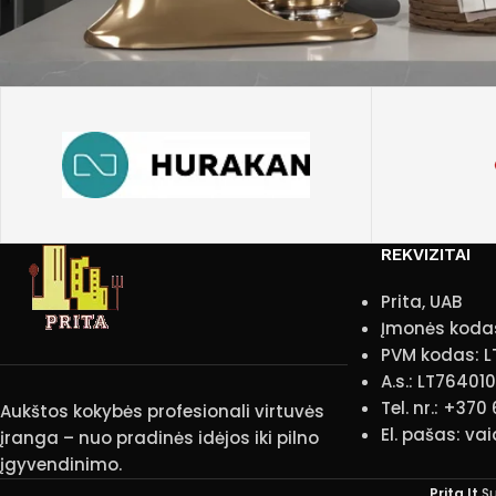
REKVIZITAI
Prita, UAB
Įmonės koda
PVM kodas: L
A.s.: LT7640
Tel. nr.: +370
Aukštos kokybės profesionali virtuvės
El. pašas: va
įranga – nuo pradinės idėjos iki pilno
įgyvendinimo.
Prita.lt
S