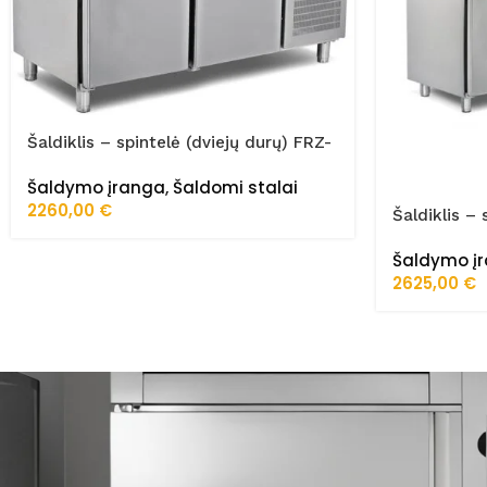
Šaldiklis – spintelė (dviejų durų) FRZ-
150/70/02/STA
Šaldymo įranga
,
Šaldomi stalai
2260,00
€
Šaldiklis – 
200/70/02
Šaldymo į
2625,00
€