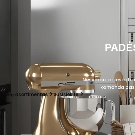
PADĖ
Nesvarbu, ar ieškote
komanda pasir
Prekių asortimentas
Susisiekite