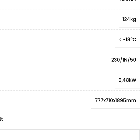
124kg
< -18°C
230/1N/50
0,48kW
777x710x1895mm
lt