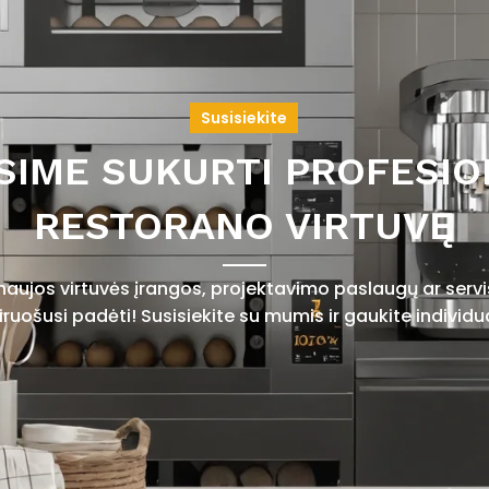
Susisiekite
SIME SUKURTI PROFESIO
RESTORANO VIRTUVĘ
 naujos virtuvės įrangos, projektavimo paslaugų ar ser
uošusi padėti! Susisiekite su mumis ir gaukite individu