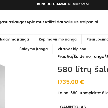
KONSULTUOJAME NEMOKAMAI
gas
Paslaugos
Apie mus
Atlikti darbai
DUK
Straipsniai
Išdavimo įranga
Kepimo virimo įranga
Pasiruošimo
Šaldymo įranga
Virtuvės higiena
Pradžia
Šaldymo įranga
Š
580 litrų ša
1735,00
€
Talpa: 580L Komplekte: 6 
GAMINTOJAS