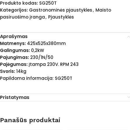
Produkto kodas:
SG250T
Kategorijos:
Gastronominės pjaustykles
,
Maisto
pasiruošimo įranga
,
Pjaustyklės
Aprašymas
Matmenys:
425x525x380mm
Galingumas:
0,2kW
Pajungimas:
230/1N/50
Pajėgumas:
Įtampa 230V. RPM 243
Svoris:
14kg
Papildoma informacija: SG250T
Pristatymas
Panašūs produktai