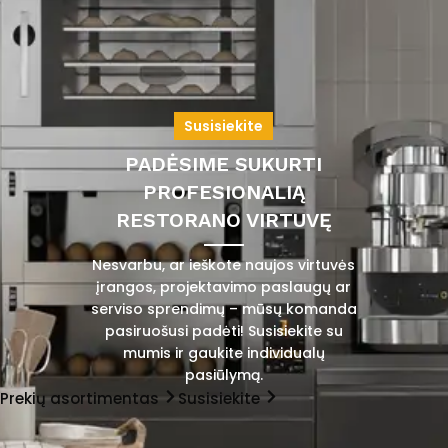
Susisiekite
PADĖSIME SUKURTI
PROFESIONALIĄ
RESTORANO VIRTUVĘ
Nesvarbu, ar ieškote naujos virtuvės
įrangos, projektavimo paslaugų ar
serviso sprendimų – mūsų komanda
pasiruošusi padėti! Susisiekite su
mumis ir gaukite individualų
pasiūlymą.
Prekių asortimentas
Susisiekite