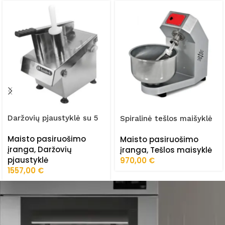
Daržovių pjaustyklė su 5
Spiralinė tešlos maišyklė
diskais TA60K
40kg (380V) FRZ-HY/04
Maisto pasiruošimo
Maisto pasiruošimo
įranga
,
Daržovių
įranga
,
Tešlos maisyklė
pjaustyklė
970,00
€
1557,00
€