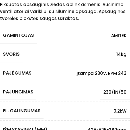
Fiksuotas apsauginis žiedas aplink ašmenis. Aušinimo
ventiliatoriai varikliui su šilumine apsauga. Apsauginės
tvorėlės plokštės saugos užraktas.
GAMINTOJAS
AMITEK
SVORIS
14kg
PAJĖGUMAS
Įtampa 230V. RPM 243
PAJUNGIMAS
230/1N/50
EL. GALINGUMAS
0,2kW
IŠMATAVIMAI (MM)
425x525x380mm