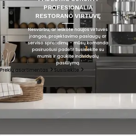
PROFESIONALIĄ
RESTORANO VIRTUVĘ
Nesvarbu, ar ieškote naujos virtuvės
įrangos, projektavimo paslaugų ar
serviso sprendimų – mūsų komanda
pasiruošusi padėti! Susisiekite su
mumis ir gaukite individualų
pasiūlymą.
Prekių asortimentas
Susisiekite