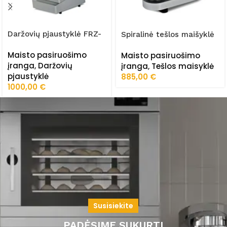
Daržovių pjaustyklė FRZ-
Spiralinė tešlos maišyklė
300
30kg (380V) FRZ-HY/02
Maisto pasiruošimo
Maisto pasiruošimo
įranga
,
Daržovių
įranga
,
Tešlos maisyklė
pjaustyklė
885,00
€
1000,00
€
Susisiekite
PADĖSIME SUKURTI