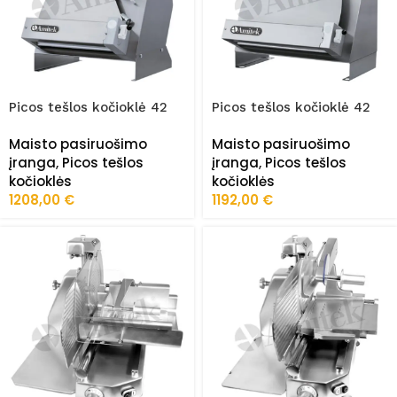
Picos tešlos kočioklė 42
Picos tešlos kočioklė 42
cm SD42
cm SD42P
Maisto pasiruošimo
Maisto pasiruošimo
įranga
,
Picos tešlos
įranga
,
Picos tešlos
kočioklės
kočioklės
1208,00
€
1192,00
€