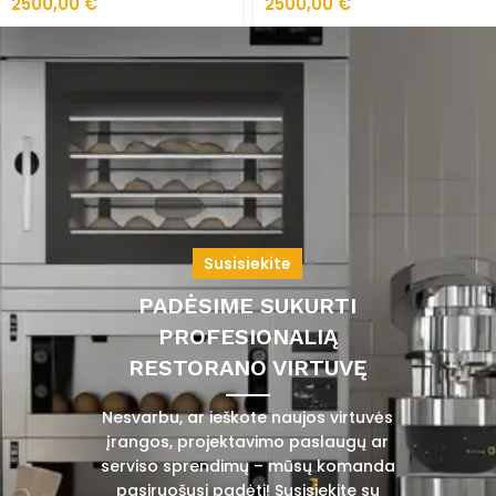
2500,00
€
2500,00
€
Susisiekite
PADĖSIME SUKURTI
PROFESIONALIĄ
RESTORANO VIRTUVĘ
Nesvarbu, ar ieškote naujos virtuvės
įrangos, projektavimo paslaugų ar
serviso sprendimų – mūsų komanda
pasiruošusi padėti! Susisiekite su