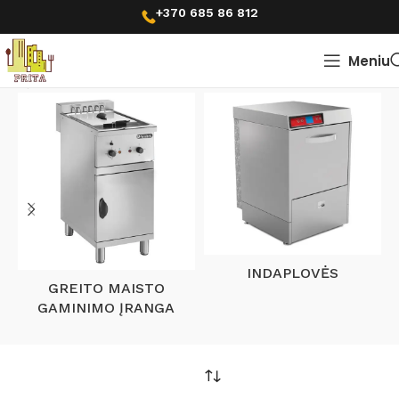
+370 685 86 812
Meniu
Pradžia
Produkto El. galingumas
0,37kW
0,37kW
INDAPLOVĖS
GREITO MAISTO
GAMINIMO ĮRANGA