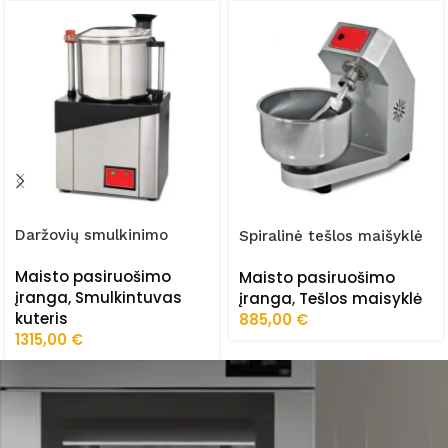
Daržovių smulkinimo
Spiralinė tešlos maišyklė
mašina FRZ-SD/15
30kg (380V) FRZ-HY/02
Maisto pasiruošimo
Maisto pasiruošimo
įranga
,
Smulkintuvas
įranga
,
Tešlos maisyklė
kuteris
885,00
€
1315,00
€