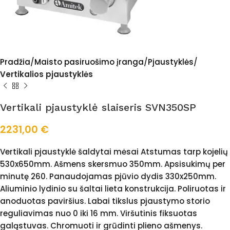
Pradžia
Maisto pasiruošimo įranga
Pjaustyklės
Vertikalios pjaustyklės
Vertikali pjaustyklė slaiseris SVN350SP
2231,00
€
Vertikali pjaustyklė šaldytai mėsai Atstumas tarp kojelių
530x650mm. Ašmens skersmuo 350mm. Apsisukimų per
minutę 260. Panaudojamas pjūvio dydis 330x250mm.
Aliuminio lydinio su šaltai lieta konstrukcija. Poliruotas ir
anoduotas paviršius. Labai tikslus pjaustymo storio
reguliavimas nuo 0 iki 16 mm. Viršutinis fiksuotas
galąstuvas. Chromuoti ir grūdinti plieno ašmenys.