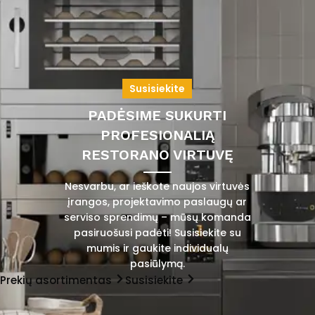
Susisiekite
PADĖSIME SUKURTI
PROFESIONALIĄ
RESTORANO VIRTUVĘ
Nesvarbu, ar ieškote naujos virtuvės
įrangos, projektavimo paslaugų ar
serviso sprendimų – mūsų komanda
pasiruošusi padėti! Susisiekite su
mumis ir gaukite individualų
pasiūlymą.
Prekių asortimentas
Susisiekite