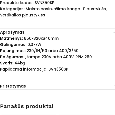
Produkto kodas:
SVN350SP
Kategorijos:
Maisto pasiruošimo įranga
,
Pjaustyklės
,
Vertikalios pjaustyklės
Aprašymas
Matmenys:
650x820x640mm
Galingumas:
0,37kW
Pajungimas:
230/1N/50 arba 400/3/50
Pajėgumas:
Įtampa 230V arba 400V. RPM 260
Svoris:
44kg
Papildoma informacija: SVN350SP
Pristatymas
Panašūs produktai