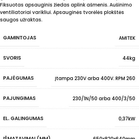
Fiksuotas apsauginis žiedas aplink ašmenis. Aušinimo
ventiliatoriai varikliui. Apsauginės tvorėlės plokštės
saugos užraktas.
GAMINTOJAS
AMITEK
SVORIS
44kg
PAJĖGUMAS
Įtampa 230V arba 400V. RPM 260
PAJUNGIMAS
230/1N/50 arba 400/3/50
EL. GALINGUMAS
0,37kW
IŠMATAVIMAI (MM)
650x820x640mm