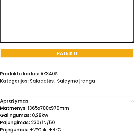
Produkto kodas:
AK340S
Kategorijos:
Saladetės
,
Šaldymo įranga
Aprašymas
Matmenys:
1365x700x970mm
Galingumas:
0,28kW
Pajungimas:
230/1N/50
Pajėgumas:
+2°C iki +8°C