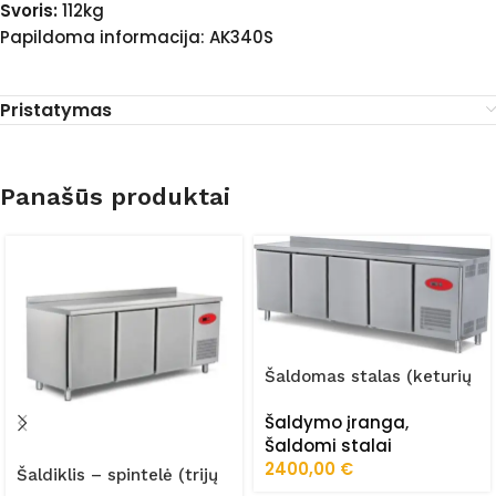
Svoris:
112kg
Papildoma informacija: AK340S
Pristatymas
Panašūs produktai
Šaldomas stalas (keturių
durų) FRZ-255/70/01/STA
Šaldymo įranga
,
Šaldomi stalai
2400,00
€
Šaldiklis – spintelė (trijų