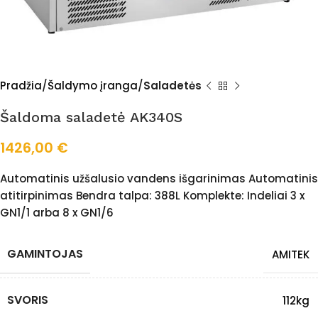
Pradžia
Šaldymo įranga
Saladetės
Šaldoma saladetė AK340S
1426,00
€
Automatinis užšalusio vandens išgarinimas Automatinis
atitirpinimas Bendra talpa: 388L Komplekte: Indeliai 3 x
GN1/1 arba 8 x GN1/6
GAMINTOJAS
AMITEK
SVORIS
112kg