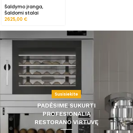
durų) FRZ-
Šaldymo įranga
,
200/70/02/STA
Šaldomi stalai
2625,00
€
Susisiekite
PADĖSIME SUKURTI
PROFESIONALIĄ
RESTORANO VIRTUVĘ