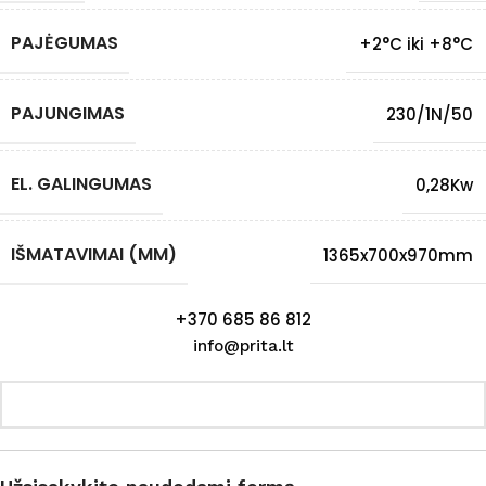
PAJĖGUMAS
+2°C iki +8°C
PAJUNGIMAS
230/1N/50
EL. GALINGUMAS
0,28Kw
IŠMATAVIMAI (MM)
1365x700x970mm
+370 685 86 812
info@prita.lt