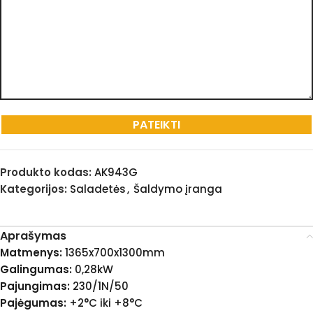
Produkto kodas:
AK943G
Kategorijos:
Saladetės
,
Šaldymo įranga
Aprašymas
Matmenys:
1365x700x1300mm
Galingumas:
0,28kW
Pajungimas:
230/1N/50
Pajėgumas:
+2°C iki +8°C