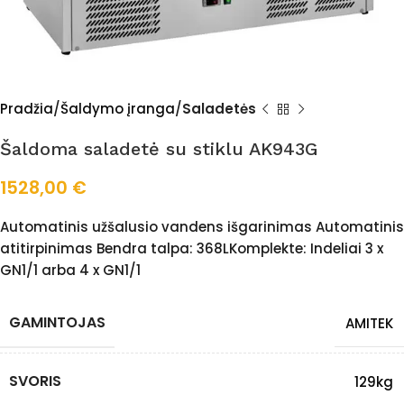
Pradžia
Šaldymo įranga
Saladetės
Šaldoma saladetė su stiklu AK943G
1528,00
€
Automatinis užšalusio vandens išgarinimas Automatinis
atitirpinimas Bendra talpa: 368LKomplekte: Indeliai 3 x
GN1/1 arba 4 x GN1/1
GAMINTOJAS
AMITEK
SVORIS
129kg