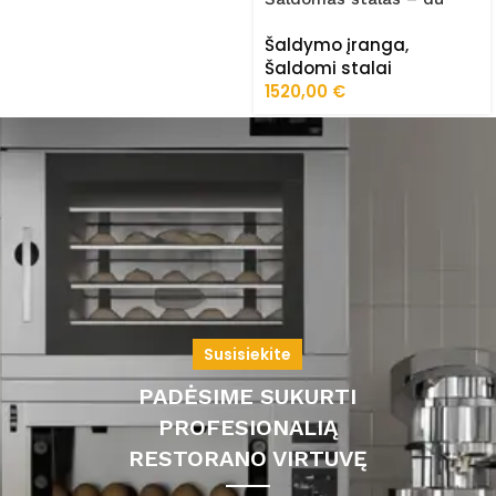
stalčiai, dvi durelės
Šaldymo įranga
,
AK943-2D
Šaldomi stalai
1520,00
€
Susisiekite
PADĖSIME SUKURTI
PROFESIONALIĄ
RESTORANO VIRTUVĘ