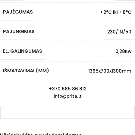
PAJĖGUMAS
+2°C iki +8°C
PAJUNGIMAS
230/1N/50
EL. GALINGUMAS
0,28Kw
IŠMATAVIMAI (MM)
1365x700x1300mm
+370 685 86 812
info@prita.lt