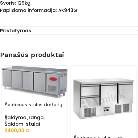
Svoris:
129kg
Papildoma informacija: AK943G
Pristatymas
Panašūs produktai
Šaldomas stalas (keturių
durų) FRZ-255/70/01/STA
Šaldymo įranga
,
Šaldomi stalai
2400,00
€
Šaldomas stalas – du