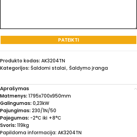
Produkto kodas:
AK3204TN
Kategorijos:
Šaldomi stalai
,
Šaldymo įranga
Aprašymas
Matmenys:
1795x700x950mm
Galingumas:
0,23kW
Pajungimas:
230/1N/50
Pajėgumas:
-2°C iki +8°C
Svoris:
119kg
Papildoma informacija: AK3204TN