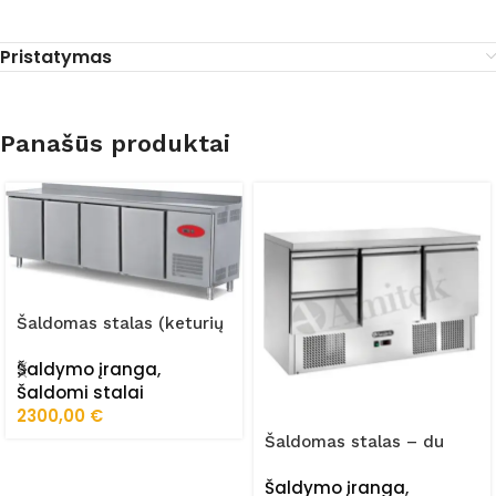
Pristatymas
Panašūs produktai
Šaldomas stalas (keturių
durų) FRZ-255/60/01/STA
Šaldymo įranga
,
Šaldomi stalai
2300,00
€
Šaldomas stalas – du
stalčiai, dvi durelės
Šaldymo įranga
,
AK943-2D