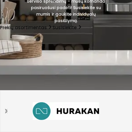
serviso sprendimų – mūsų komanda
pasiruošusi padėti! Susisiekite su
mumis ir gaukite individualų
pasiūlymą.
Prekių asortimentas
Susisiekite