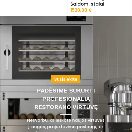
Šaldomi stalai
1520,00
€
Susisiekite
PADĖSIME SUKURTI
PROFESIONALIĄ
RESTORANO VIRTUVĘ
Nesvarbu, ar ieškote naujos virtuvės
įrangos, projektavimo paslaugų ar