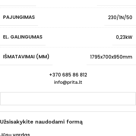
PAJUNGIMAS
230/1N/50
EL. GALINGUMAS
0,23kW
IŠMATAVIMAI (MM)
1795x700x950mm
+370 685 86 812
info@prita.lt
Užsisakykite naudodami formą
Jūsų vardas