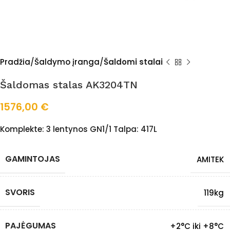
Pradžia
Šaldymo įranga
Šaldomi stalai
Šaldomas stalas AK3204TN
1576,00
€
Komplekte: 3 lentynos GN1/1 Talpa: 417L
GAMINTOJAS
AMITEK
SVORIS
119kg
PAJĖGUMAS
+2°C iki +8°C