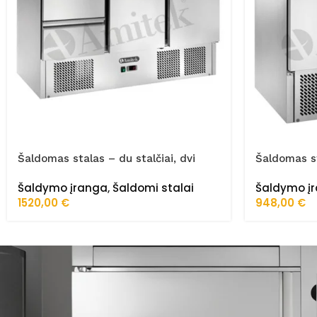
Šaldomas stalas – du stalčiai, dvi
Šaldomas st
durelės AK943-2D
Šaldymo įranga
,
Šaldomi stalai
Šaldymo į
1520,00
€
948,00
€