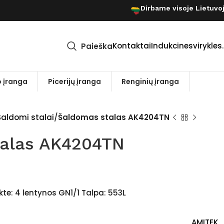
Dirbame visoje Lietuvo
Kontaktai
Indukcinesvirykles.
Paieška
 įranga
Picerijų įranga
Renginių įranga
Šaldomi stalai
Šaldomas stalas AK4204TN
talas AK4204TN
kte: 4 lentynos GN1/1 Talpa: 553L
AMITEK