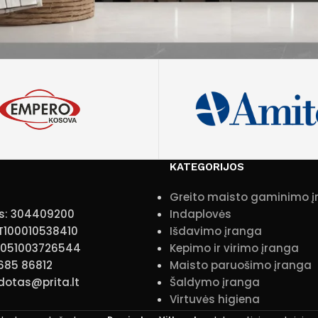
KATEGORIJOS
Greito maisto gaminimo 
s: 304409200
Indaplovės
T100010538410
Išdavimo įranga
10051003726544
Kepimo ir virimo įranga
 685 86812
Maisto paruošimo įranga
idotas@prita.lt
Šaldymo įranga
Virtuvės higiena