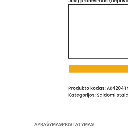
Jūsų pranešimas (nepriv
Produkto kodas:
AK4204T
Kategorijos:
Šaldomi stala
APRAŠYMAS
PRISTATYMAS