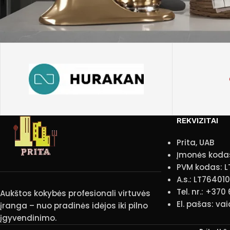
REKVIZITAI
Prita, UAB
Įmonės koda
PVM kodas: L
A.s.: LT7640
Tel. nr.: +370
Aukštos kokybės profesionali virtuvės
El. pašas: va
įranga – nuo pradinės idėjos iki pilno
įgyvendinimo.