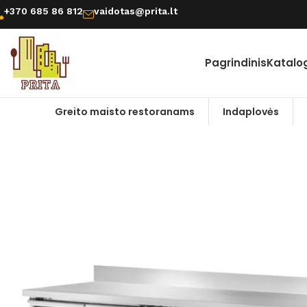
+370 685 86 812
vaidotas@prita.lt
Pagrindinis
Katalo
Greito maisto restoranams
Indaplovės