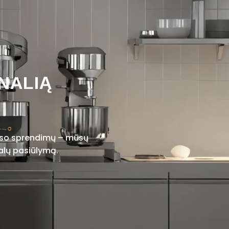
NALIĄ
viso sprendimų – mūsų
alų pasiūlymą.