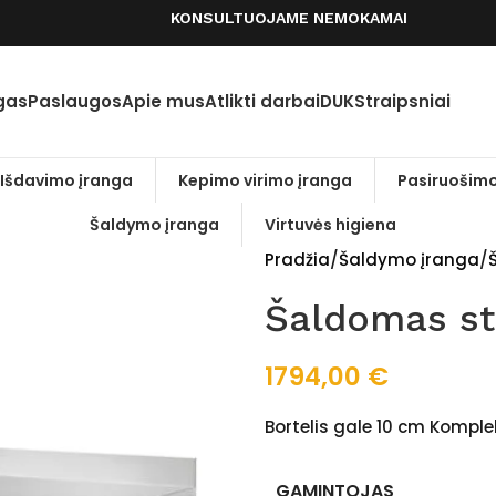
KONSULTUOJAME NEMOKAMAI
gas
Paslaugos
Apie mus
Atlikti darbai
DUK
Straipsniai
Išdavimo įranga
Kepimo virimo įranga
Pasiruošimo
Šaldymo įranga
Virtuvės higiena
Pradžia
Šaldymo įranga
Šaldomas s
1794,00
€
Bortelis gale 10 cm Komple
GAMINTOJAS