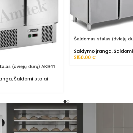
Šaldomas stalas (dviejų d
150/60/02/STA
Šaldymo įranga
,
Šaldomi
2150,00
€
alas (dviejų durų) AK941
ranga
,
Šaldomi stalai