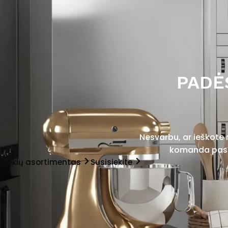
PADĖ
Nesvarbu, ar ieškote
komanda pasir
Prekių asortimentas
Susisiekite