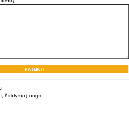
aloma)
N
i
,
Šaldymo įranga