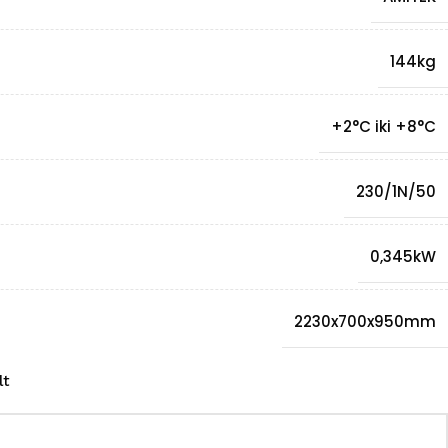
144kg
+2°C iki +8°C
230/1N/50
0,345kW
2230x700x950mm
lt