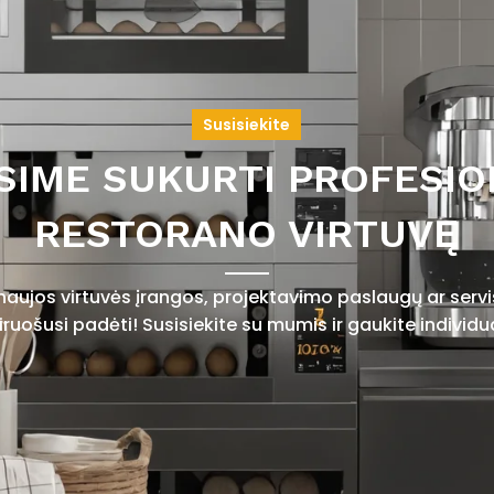
Susisiekite
SIME SUKURTI PROFESIO
RESTORANO VIRTUVĘ
 naujos virtuvės įrangos, projektavimo paslaugų ar ser
uošusi padėti! Susisiekite su mumis ir gaukite individu