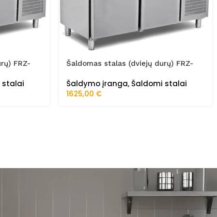
urų) FRZ-
Šaldomas stalas (dviejų durų) FRZ-
150/70/01/STA
 stalai
Šaldymo įranga
,
Šaldomi stalai
1625,00
€